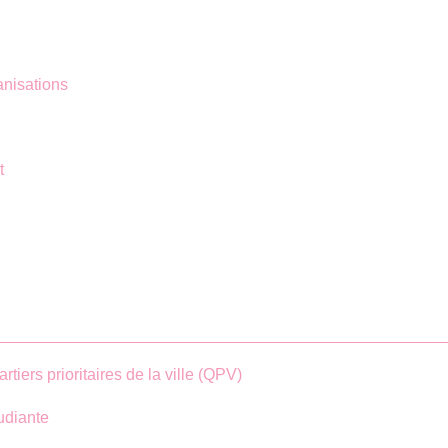
anisations
t
rtiers prioritaires de la ville (QPV)
udiante