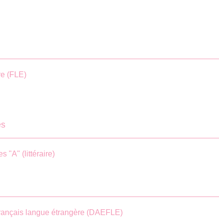
re (FLE)
es
 "A" (littéraire)
français langue étrangère (DAEFLE)