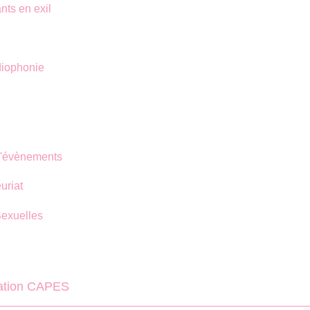
nts en exil
diophonie
M
 d'évènements
uriat
Sexuelles
ration CAPES