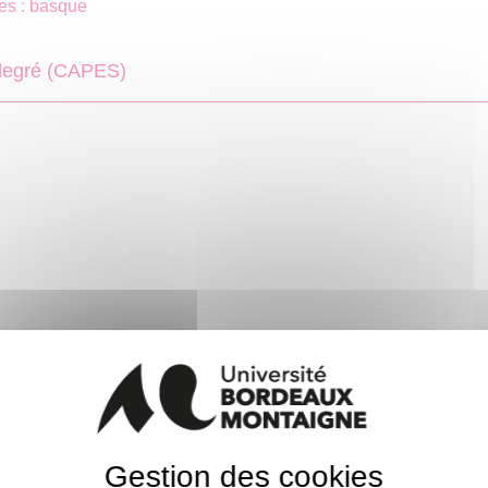
es : basque
degré (CAPES)
Gestion des cookies
 à l'Agrégation