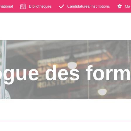
rnational
Bibliothèques
Candidatures/inscriptions
Ma 
ogue des form