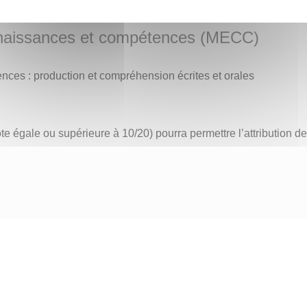
onnaissances et compétences (MECC)
nces : production et compréhension écrites et orales
e égale ou supérieure à 10/20) pourra permettre l’attribution de