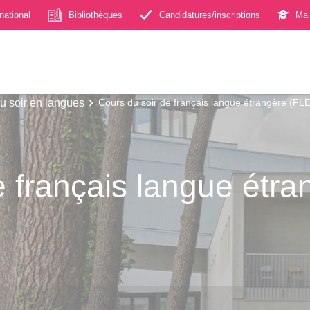
rnational
Bibliothèques
Candidatures/inscriptions
Ma 
u soir en langues
Cours du soir de français langue étrangère (FLE
e français langue étra