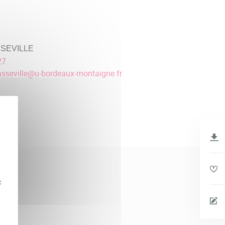
SSEVILLE
27
sseville
@
u-bordeaux-montaigne.fr
z
15).