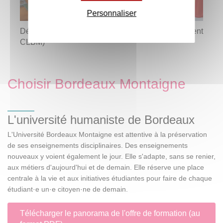
Personnaliser
Département des langues du monde (anciennement
UF
CLBM)
Choisir Bordeaux Montaigne
L'université humaniste de Bordeaux
L'Université Bordeaux Montaigne est attentive à la préservation
de ses enseignements disciplinaires. Des enseignements
nouveaux y voient également le jour. Elle s'adapte, sans se renier,
aux métiers d'aujourd'hui et de demain. Elle réserve une place
centrale à la vie et aux initiatives étudiantes pour faire de chaque
étudiant·e un·e citoyen·ne de demain.
Télécharger le panorama de l'offre de formation (au