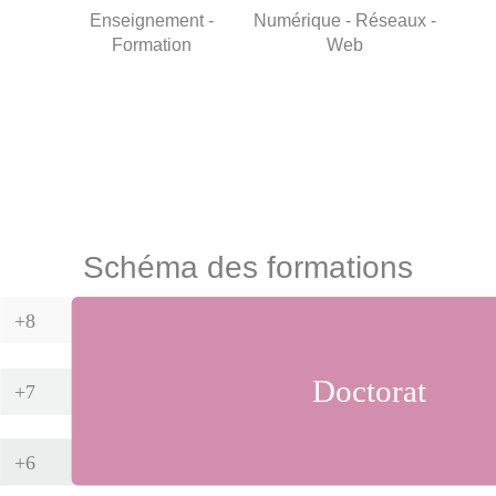
t -
Enseignement -
Numérique - Réseaux -
Recher
e
Formation
Web
Schéma des formations
+8
Doctorat
+7
+6