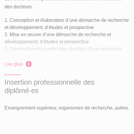
des docteurs.
Conception et élaboration d’une démarche de recherche
et développement, d’études et prospective
Mise en œuvre d’une démarche de recherche et
développement, d’études et prospective
Valorisation et transfert des résultats d’une démarche
R&D, d’études et prospective
Veille scientifique et technologique à l’échelle
Lire plus
internationale
Formation et diffusion de la culture scientifique et
Insertion professionnelle des
technique
diplômé∙es
Encadrement d’équipes dédiées à des activités de
recherche et développement, d’études et prospective
Enseignement supérieur, organismes de recherche, autres.