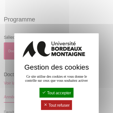
Programme
Sélectionnez un programme
Doctorat Arts (Histoire, Théorie, Pratique)
Parcours
Gestion des cookies
Doctorat Arts (Histoire, Théorie, Pratique)
Ce site utilise des cookies et vous donne le
contrôle sur ceux que vous souhaitez activer
Voir la page complète de ce parcours
Tout accepter
Année
Tout refuser
Facultatif