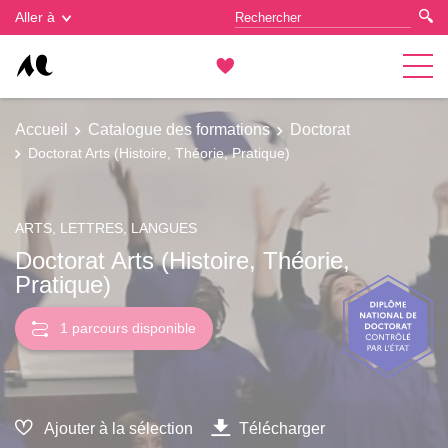
Gestion des cookies
Aller à
Accueil
Catalogue des formations
Doctorat
Doctorat Arts (Histoire, Théorie, Pratique)
ARTS, LETTRES, LANGUES
Doctorat Arts (Histoire, Théorie,
Pratique)
1 parcours disponible
Ajouter à la sélection
Télécharger