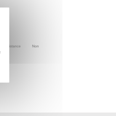
le à distance
Non
z