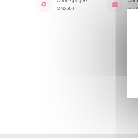
Code Apogée
Comp
MM2600
SCO
DOC