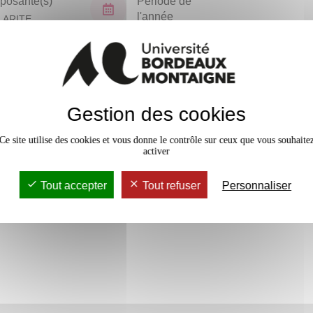
osante(s)
Période de
l'année
LARITE
TORAT (NPU)
Tous les ans
En bref
Gestion des cookies
Accessib
Ce site utilise des cookies et vous donne le contrôle sur ceux que vous souhaite
activer
Tout accepter
Tout refuser
Personnaliser