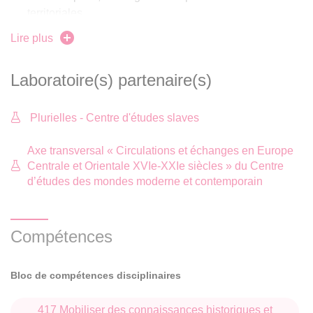
territoriales
Lire plus
Des possibilités de mobilité dans différents pays est-
européens
Laboratoire(s) partenaire(s)
Dimension internationale
Plurielles - Centre d'études slaves
La formation s’appuie sur des
coopérations scientifiques
et pédagogiques
avec des universités de l’Europe
Axe transversal « Circulations et échanges en Europe
orientale, centrale et balkanique (Biélorussie, Lettonie,
Centrale et Orientale XVIe-XXIe siècles » du Centre
Lituanie, Pologne, République tchèque, Russie, Serbie,
d’études des mondes moderne et contemporain
Ukraine…).
Les étudiants ont la possibilité d’effectuer un semestre de
Compétences
mobilité
dans une des universités partenaires :
Bloc de compétences disciplinaires
Biélorussie (Minsk)*
Géorgie (Tbilissi)
417 Mobiliser des connaissances historiques et