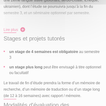
une 2ème langue slave (polonais, serbo-croate, tchèque,
ukrainien), dont l’étude se poursuivra jusqu’à la fin du
semestre 3, et un séminaire optionnel par semestre.
Le M2 se décline en trois options :
Lire plus
Option 1 – Coopération et médiation
Stages et projets tutorés
Option 2 – Traduction
un stage de 4 semaines est obligatoire
au semestre
Option 3 – Didactique des langues et e-learning
3
En M1 et en M2, les enseignements incluent un tronc
un stage plus long
peut être envisagé à titre optionnel
commun disciplinaire, des compétences transversales
ou facultatif
(méthodologie, documentation, culture numérique et
Le travail de fin d’étude prendra la forme d’un mémoire de
méthodologie du projet) et des activités orientées vers le
recherche, d’un mémoire de traduction ou d’un stage long
monde professionnel (aide à la recherche de stage, mise
(de 12 à 16 semaines) avec rapport / mémoire.
en situation professionnelle).
Modalités d'évaluation des