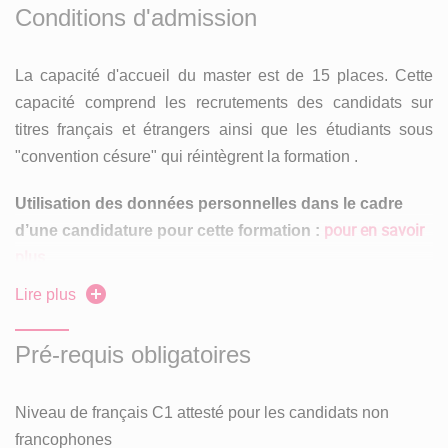
Conditions d'admission
La capacité d'accueil du master est de 15 places. Cette
capacité comprend les recrutements des candidats sur
titres français et étrangers ainsi que les étudiants sous
"convention césure" qui réintègrent la formation .
Utilisation des données personnelles dans le cadre
pour en savoir
d’une candidature pour cette formation :
plus
Lire plus
En master 1 :
Pré-requis obligatoires
Avant de candidater, consulter les attendus pour en
savoir plus sur les profils recherchés par les
formations ainsi que les informations et calendrier du
Niveau de français C1 attesté pour les candidats non
portail national Mon Master.
francophones