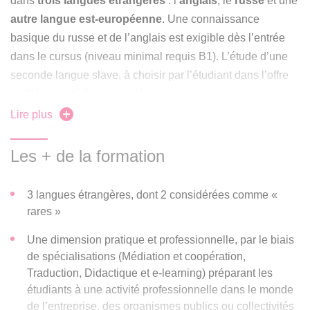
dans
trois langues étrangères
: l’
anglais
, le
russe
et une
autre langue est-européenne
. Une connaissance
basique du russe et de l’anglais est exigible dès l’entrée
dans le cursus (niveau minimal requis B1). L’étude d’une
seconde langue slave, à choisir par l’étudiant dans l’offre
de l’Université Bordeaux Montaigne (
polonais, serbe,
tchèque, ukrainien
) peut débuter ou se poursuivre en M1.
Lire plus
Le master vise à préparer les étudiants à une activité
Les + de la formation
professionnelle en lien avec la Russie, l’Europe orientale,
centrale et balkanique. Les spécialistes ainsi formés seront
3 langues étrangères, dont 2 considérées comme «
des
chercheurs, enseignants, traducteurs, spécialistes
rares »
de la coopération internationale et acteurs du monde
économique et culturel plurilingues
, ayant le français, le
Une dimension pratique et professionnelle, par le biais
de spécialisations (Médiation et coopération,
russe, l’anglais et une troisième langue européenne slave
Traduction, Didactique et e-learning) préparant les
comme langues de travail.
étudiants à une activité professionnelle dans le monde
de l’entreprise, des organismes publics ou collectivités