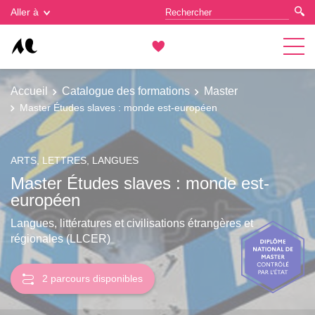
Gestion des cookies
Aller à
Accueil
Catalogue des formations
Master
Master Études slaves : monde est-européen
ARTS, LETTRES, LANGUES
Master Études slaves : monde est-
européen
Langues, littératures et civilisations étrangères et
régionales (LLCER)
2 parcours disponibles