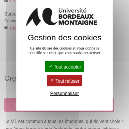
olga.bronnikova
@
u-bordeaux-montaigne.fr
Bureau des masters Études slaves
Contact administratif
master-langues-slave
@
u-bordeaux-montaigne.fr
Gestion des cookies
Ce site utilise des cookies et vous donne le
contrôle sur ceux que vous souhaitez activer
Tout accepter
Organisation
Tout refuser
Personnaliser
Télécharger le guide de l'étudiant (format PDF)
Le M1 est commun à tous les étudiants, qui doivent choisir