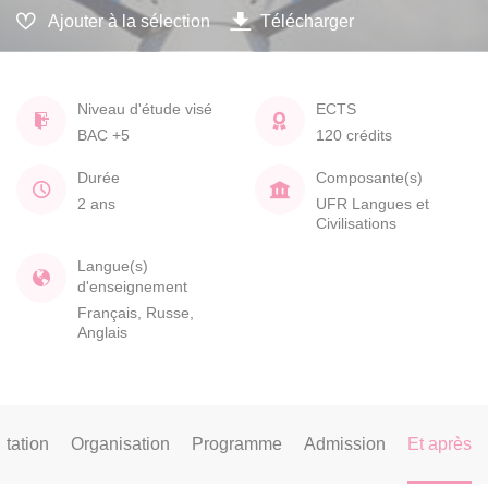
Ajouter à la sélection
Télécharger
Niveau d'étude visé
ECTS
BAC +5
120 crédits
Durée
Composante(s)
2 ans
UFR Langues et
Civilisations
Langue(s)
d'enseignement
Français, Russe,
Anglais
tation
Organisation
Programme
Admission
Et après