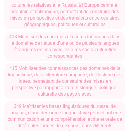
culturelles relatives à la Russie, à l'Europe centrale,
Lettonie (Riga)
orientale et balkanique, permettant de construire des
mises en perspective et des transferts entre ces aires
Lituanie (Vilnius)
géographiques, politiques et culturelles
Pologne (Wrocław, Szczecin, Białystok)
408 Mobiliser des concepts et cadres théoriques dans
le domaine de l’étude d’une ou de plusieurs langues
République tchèque (Ostrava, Olomouc)
étrangères en lien avec les aires socio-culturelles
correspondantes
Russie (Moscou, Saint-Pétersbourg, Krasnodar,
Magnitogorsk)*
415 Mobiliser des connaissances des domaines de la
linguistique, de la littérature comparée, de l'histoire des
Ukraine (Kiyv, Kharkiv, Dnipro)*
idées, permettant de construire des mises en
perspective par rapport à l'aire historique, politique,
*Mobilités suspendues en 2022
culturelle des pays slaves
349 Maîtriser les bases linguistiques du russe, de
l'anglais, d'une deuxième langue slave permettant une
communication et une compréhension écrite et orale de
différentes formes de discours, dans différents