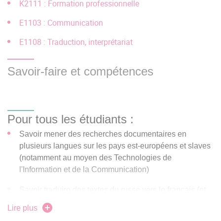
K2111 : Formation professionnelle
par un établissement d'enseignement supérieur non
reconnu par l’État...), une demande de validation des
E1103 : Communication
études supérieures (
VES
) est à effectuer auprès du
E1108 : Traduction, interprétariat
contact administratif de la formation (CF rubrique
Présentation).
Savoir-faire et compétences
BUT et Licences professionnelles :
Les étudiants titulaires d'un BUT ou d'une licence
professionnelle peuvent postuler pour une admission
Pour tous les étudiants :
en master. Ces diplômes ayant pour objectif une
insertion professionnelle directe, les candidats sont
Savoir mener des recherches documentaires en
informés que les dossiers des titulaires d'une licence
plusieurs langues sur les pays est-européens et slaves
générale sont examinés en priorité.
(notamment au moyen des Technologies de
l'Information et de la Communication)
Modalités de recrutement : dossier
Savoir traduire des textes du russe vers le français (et
Éléments constitutifs du dossier :
inversement)
Lire plus