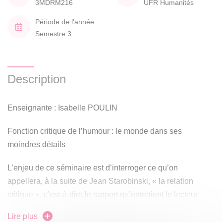
3MDRM216
UFR Humanités
Période de l'année
Semestre 3
Description
Enseignante : Isabelle POULIN
Fonction critique de l’humour : le monde dans ses
moindres détails
L’enjeu de ce séminaire est d’interroger ce qu’on
appellera, à la suite de Jean Starobinski, « la relation
critique », c’est-à-dire le rapport qu’entretient le lecteur
avec un texte littéraire, en privilégiant ici le point de vue de
Lire plus
l’humour.