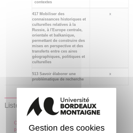
contextes
417 Mobiliser des
x
connaissances historiques et
culturelles relatives à la
Russie, à l'Europe centrale,
orientale et balkanique,
permettant de construire des
mises en perspective et des
transferts entre ces aires
géographiques, politiques et
culturelles
513 Savoir élaborer une
x
problématique de recherche
Liste des enseignements
Cultures et sociétés des
Gestion des cookies
6 crédits
pays slaves