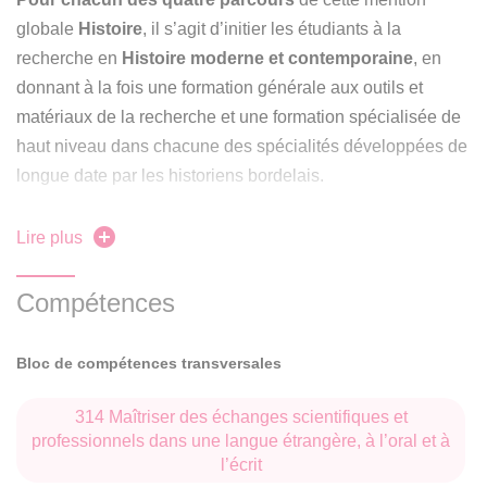
globale
Histoire
, il s’agit d’initier les étudiants à la
recherche en
Histoire moderne et contemporaine
, en
donnant à la fois une formation générale aux outils et
matériaux de la recherche et une formation spécialisée de
haut niveau dans chacune des spécialités développées de
longue date par les historiens bordelais.
Cette première véritable ouverture à la recherche constitue
Lire plus
une étape essentielle à la réalisation d’un doctorat, inscrite
dans la logique du système LMD (licence - master -
Compétences
doctorat) et un jalon nécessaire à l’accession à
l’excellence avec la préparation de l’agrégation. Dans une
Bloc de compétences transversales
perspective ciblée sur les concours d’enseignement elle
offre également un renforcement de la formation historique,
314 Maîtriser des échanges scientifiques et
disciplinaire et méthodologique, qui augmente très
professionnels dans une langue étrangère, à l’oral et à
l’écrit
sensiblement le taux de réussite au CAPES.