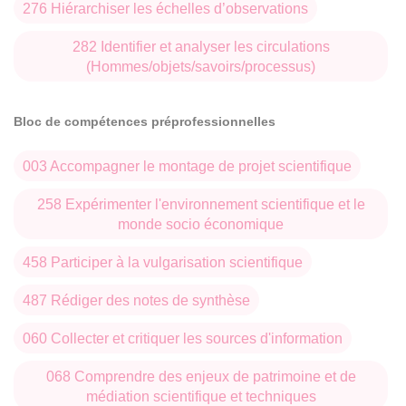
de l’Homme d’Aquitaine). Ces partenariats prennent la
276 Hiérarchiser les échelles d’observations
forme tout particulièrement de programmes de recherche
282 Identifier et analyser les circulations
régionaux du CEMMC.
(Hommes/objets/savoirs/processus)
Bloc de compétences préprofessionnelles
003 Accompagner le montage de projet scientifique
258 Expérimenter l'environnement scientifique et le
monde socio économique
458 Participer à la vulgarisation scientifique
487 Rédiger des notes de synthèse
060 Collecter et critiquer les sources d'information
068 Comprendre des enjeux de patrimoine et de
médiation scientifique et techniques