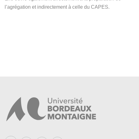
les métiers de la documentation et des bibliothèques, du
l’agrégation et indirectement à celle du CAPES.
patrimoine, de la communication et dans les entreprises.
Cliquez sur l'image pour accéder
à la plateforme de recrutement MonMaster
Pour les candidats internationaux hors Union
Européenne
Lien
En master 2 :
Sont admis à s'inscrire de droit :
Les étudiants titulaires du master 1 sociétés et cultures
urbaines du 16è au 21è siècle de l'Université Bordeaux
Montaigne :