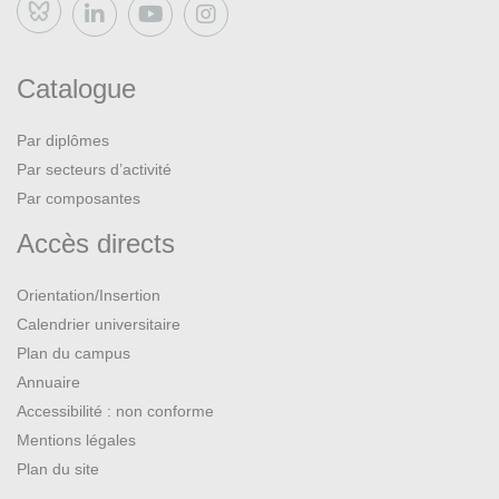
Se réinscrire
Bluesky
Candidature sur dossier pour les autres cas :
Catalogue
Sont concernés :
Par diplômes
Par secteurs d’activité
Les étudiants de Bordeaux Montaigne avec
Par composantes
changement de mention ou de parcours
Accès directs
Les étudiants d’une autre université française titulaires
de la première année de Master de la même mention
Orientation/Insertion
Calendrier universitaire
Plan du campus
Cliquez sur l'image pour accéder à
Annuaire
Accessibilité : non conforme
la plateforme de recrutement E-Candidat
Mentions légales
Plan du site