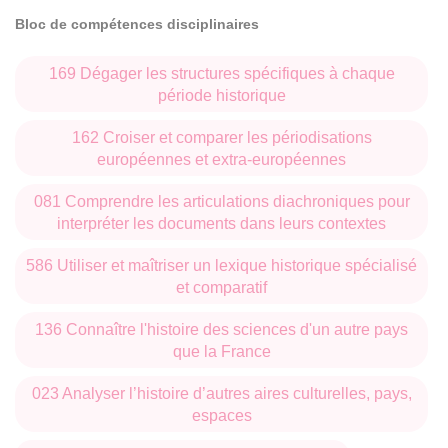
partie de leur formation à l’étranger, en particulier dans le
Bloc de compétences disciplinaires
cadre des programmes européens ERASMUS (Royaume-
169 Dégager les structures spécifiques à chaque
Uni, Espagne, Italie, Europe centrale et orientale,
période historique
Scandinavie…). En outre ils peuvent postuler à une
mobilité dans les Universités de Californie (présence de la
162 Croiser et comparer les périodisations
européennes et extra-européennes
maison de la Californie à l’UBM : UCLA, Berkeley,
Davis...), les universités québécoises de la CREPUQ et
081 Comprendre les articulations diachroniques pour
dans une soixantaine d’universités hors Union
interpréter les documents dans leurs contextes
européenne.
586 Utiliser et maîtriser un lexique historique spécialisé
Inversement les interventions de professeurs étrangers
et comparatif
invités dans ce master renforcent encore l’immersion des
étudiants dans la recherche internationale.
136 Connaître l'histoire des sciences d'un autre pays
que la France
L’ancrage régional correspond lui aux liens tissés avec le
023 Analyser l’histoire d’autres aires culturelles, pays,
Conseil régional, les Conseils départementaux, la
espaces
Métropole de Bordeaux et la MSHA (Maison des Sciences