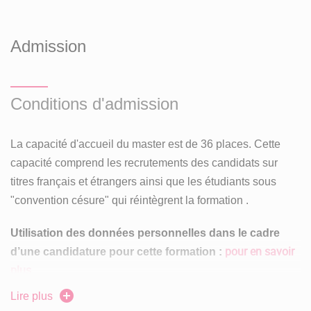
Ce nouveau parcours en Histoire des relations
internationales articule la préparation d’un mémoire
original avec une série d’enseignements et de séminaires
Admission
portant sur l’évolution de la géopolitique mondiale, les
grands modèles d’organisation internationale, les acteurs
de la diplomatie et des relations internationales ou encore
Conditions d'admission
les principales étapes de la mondialisation économique.
Les étudiants de GRI pourront ainsi acquérir des qualités
La capacité d'accueil du master est de 36 places. Cette
d’analyse et de compréhension des grands enjeux
capacité comprend les recrutements des candidats sur
internationaux qui leur seront précieuses aussi bien dans
titres français et étrangers ainsi que les étudiants sous
la préparation des concours du professorat et de la fonction
"convention césure" qui réintègrent la formation .
publique que dans l’accès à des carrières orientées vers
l’international.
Utilisation des données personnelles dans le cadre
pour en savoir
d’une candidature pour cette formation :
Parcours Pouvoirs et espaces politiques
plus
Les pouvoirs sont au cœur de la réflexion politique et
Lire plus
constituent un des axes du CEMMC. Ce Parcours