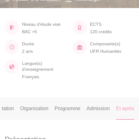
Niveau d'étude visé
ECTS
BAC +5
120 crédits
Durée
Composante(s)
2 ans
UFR Humanités
Langue(s)
d'enseignement
Français
tation
Organisation
Programme
Admission
Et après