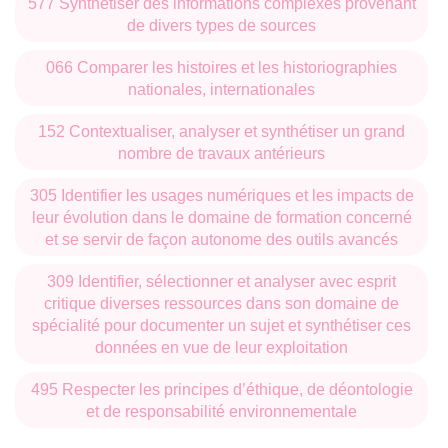
577 Synthétiser des informations complexes provenant
de divers types de sources
Les étudiants sont directement associés aux nombreux
066 Comparer les histoires et les historiographies
colloques, journées d’études et séminaires qu’il organise.
nationales, internationales
Le CEMMC a bénéficié d’une excellente évaluation du
Haut Conseil de l’évaluation de la recherche et de
152 Contextualiser, analyser et synthétiser un grand
l’enseignement supérieur (HCERES), le rapport officiel
nombre de travaux antérieurs
figure sur le site www.cemmc.u-bordeaux-montaigne.fr
305 Identifier les usages numériques et les impacts de
leur évolution dans le domaine de formation concerné
Le déploiement du master et son articulation en quatre
et se servir de façon autonome des outils avancés
parcours transversaux, avec une forte identité scientifique
309 Identifier, sélectionner et analyser avec esprit
de chacun, répond à un positionnement stratégique sur la
critique diverses ressources dans son domaine de
carte universitaire nationale et européenne, grâce à
spécialité pour documenter un sujet et synthétiser ces
l’attraction de nombreux étudiants étrangers.
données en vue de leur exploitation
495 Respecter les principes d’éthique, de déontologie
Ce master s’appuie également sur l’engagement du
et de responsabilité environnementale
CEMMC dans
différents programmes de recherches
internationaux.
Les étudiants peuvent ainsi effectuer une