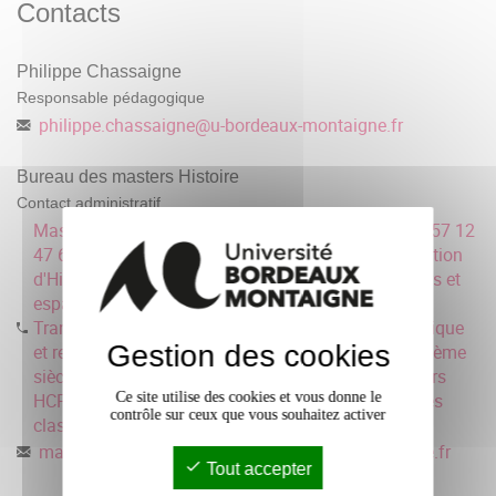
Contacts
Philippe Chassaigne
Responsable pédagogique
philippe.chassaigne
@
u-bordeaux-montaigne.fr
Bureau des masters Histoire
Contact administratif
Master religions et sociétés (présentiel et FAD) : 05 57 12
47 66 MEEF 2 Histoire géo, DU prépa capes, Agrégation
d'Histoire : 05 57 12 67 53 Masters HMMC (Pouvoirs et
espaces politiques; sociétés et cultures urbaines,
Transition, innovation et environnement et Géopolitique
Gestion des cookies
et relations internationales du XVIème siècle au XXIème
siècle), Etudes sur la Guerre : 05 57 12 62 72 Masters
HCP (Histoire ancienne, Etudes médiévales et Lettres
Ce site utilise des cookies et vous donne le
contrôle sur ceux que vous souhaitez activer
classiques) : 05 57 12 44 74
master-humanites-histoire
@
u-bordeaux-montaigne.fr
Tout accepter