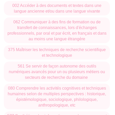
002 Accéder à des documents et textes dans une
Le master Histoire est le seul à répondre à cette
langue ancienne et/ou dans une langue vivante
nomenclature officielle dans l’espace régional, en
062 Communiquer à des fins de formation ou de
recouvrant, sous cette appellation à la fois disciplinaire et
transfert de connaissances, lors d'échanges
générale, l’histoire moderne et contemporaine, dans une
professionnels, par oral et par écrit, en français et dans
étroite association. Il est directement adossé à l’EA 2958
au moins une langue étrangère
CEMMC (Centre d’Etudes des Mondes Moderne et
375 Maîtriser les techniques de recherche scientifique
Contemporain) puisque l’articulation en V de la mention en
et technologique
4 parcours transversaux thématiques correspond aux
quatre axes de recherche du CEMMC :
561 Se servir de façon autonome des outils
numériques avancés pour un ou plusieurs métiers ou
Pouvoirs : acteurs, espaces et représentations
secteurs de recherche du domaine
Modèles urbains, modèles d’urbanité
080 Comprendre les activités cognitives et techniques
humaines selon de multiples perspectives : historique,
Echelles, réseaux, environnement
épistémologique, sociologique, philologique,
anthropologique, etc
Circulations et échanges en Europe centrale et
orientale