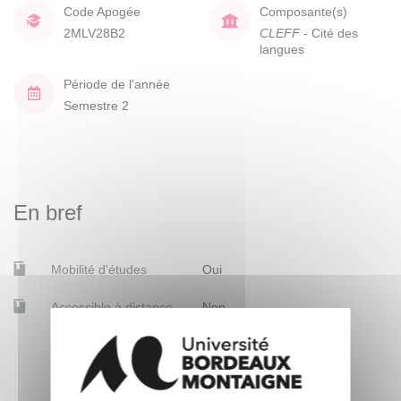
Code Apogée
Composante(s)
2MLV28B2
CLEFF
- Cité des
langues
Période de l'année
Semestre 2
En bref
Mobilité d'études
Oui
Accessible à distance
Non