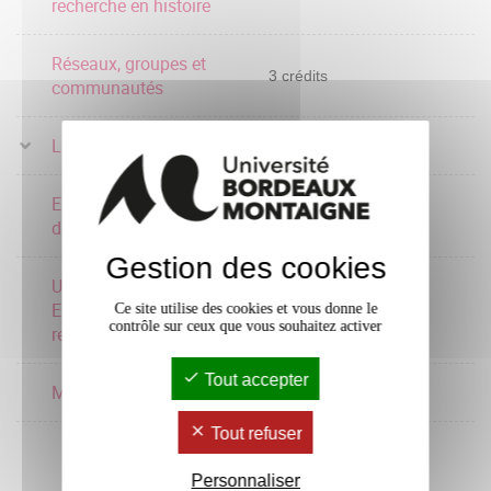
recherche en histoire
Réseaux, groupes et
3 crédits
communautés
Langue
3 crédits
Elaboration du mémoire
15 crédits
de recherche
Gestion des cookies
UE d'ouverture:
Enseignement ou
Ce site utilise des cookies et vous donne le
3 crédits
contrôle sur ceux que vous souhaitez activer
recherche
Tout accepter
Marges urbaines
3 crédits
Tout refuser
Personnaliser