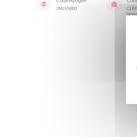
Code Apogée
Comp
2MLV34B1
CLE
lang