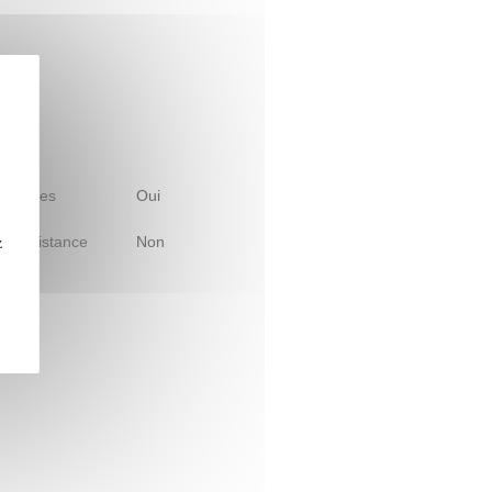
 d'études
Oui
le à distance
Non
z