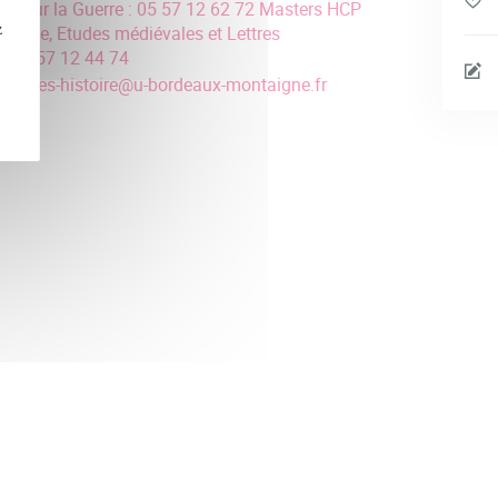
udes sur la Guerre : 05 57 12 62 72 Masters HCP
z
ncienne, Etudes médiévales et Lettres
 : 05 57 12 44 74
anites-histoire
@
u-bordeaux-montaigne.fr