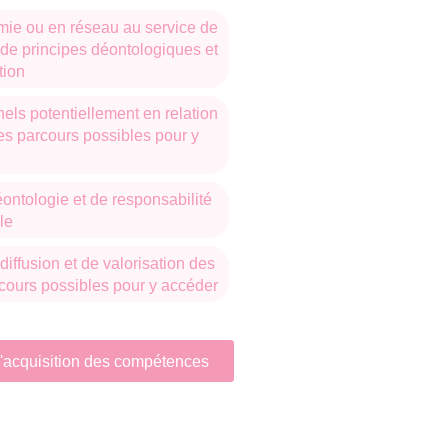
Sciences de l’Homme d’Aquitaine.
mie ou en réseau au service de
ns enseignements, d'offrir aux
t de principes déontologiques et
 courts séjours de recherche à
tion
nels potentiellement en relation
les parcours possibles pour y
ivilisations, Patrimoine s’inscrit
rasmus
passés par l’Université
européens partenaires (Freiburg,
ontologie et de responsabilité
té de Rome La Sapienza, Madrid,
le
renade, León, Coimbra, Porto).
diffusion et de valorisation des
rcours possibles pour y accéder
 d'acquisition des compétences