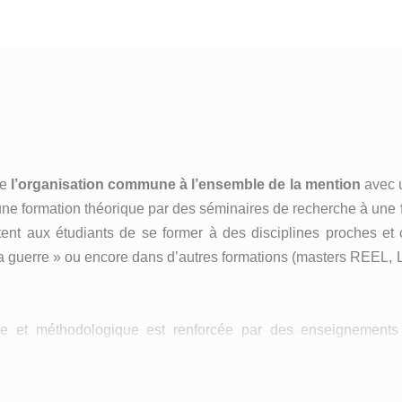
te
l’organisation commune à l’ensemble de la mention
avec u
e une formation théorique par des séminaires de recherche à une
tent aux étudiants de se former à des disciplines proches e
a guerre » ou encore dans d’autres formations (masters REEL, Lan
naire et méthodologique est renforcée par des enseignement
e l’Archéologie ; Langue vivante (anglais adapté aux SHS) ;
AusoHNum
ifique ; Humanités numériques, adossées au pôle
du la