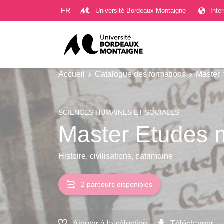
Gestion des cookies
FR
Université Bordeaux Montaigne
Inte
Accueil
Catalogue des formations
Master
SCIENCES HUMAINES ET SOCIALES
Master Etudes 
Histoire, civilisations, patrimoine
2 parcours disponibles
Ajouter à la sélection
Télécharger