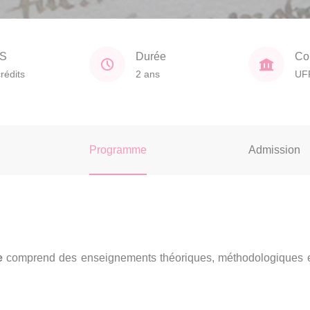
S
Durée
Co
rédits
2 ans
UF
Programme
Admission
e
comprend des enseignements théoriques, méthodologiques et