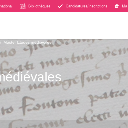
rnational
Bibliothèques
Candidatures/inscriptions
Ma 
Master Etudes médiévales
médiévales