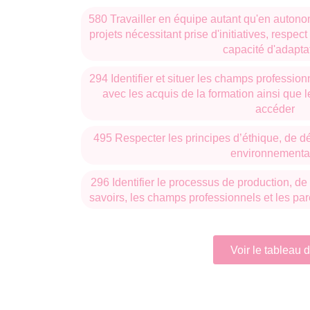
l'Archéologie d'Aquitaine et la Maison des 
580 Travailler en équipe autant qu'en autono
Ces liens permettent de mutualiser certai
projets nécessitant prise d'initiatives, respec
étudiants des possibilités de stages ou de
capacité d'adapta
l'étranger.
294 Identifier et situer les champs profession
mobilité
avec les acquis de la formation ainsi que 
La
des étudiants du Master Histoire, C
accéder
également dans le cadre des
accords E
Bordeaux Montaigne avec les établissements 
495 Respecter les principes d’éthique, de dé
Munich, Mugla (Turquie), Bologne, universi
environnementa
Bilbao, Valladolid, Salamanque, Saragosse, G
296 Identifier le processus de production, de 
savoirs, les champs professionnels et les pa
Voir le tableau