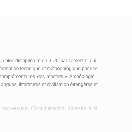
n bloc disciplinaire en 3 UE par semestre, qui,
 formation technique et méthodologique par des
t complémentaires des masters « Archéologie ;
gues, littératures et civilisation étrangères et
s transversaux (Documentation, adossée à la
 séminaire d’ouverture) et « Tronc commun »
boratoire Ausonius ; Langues anciennes : latin,