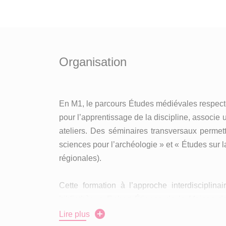
Organisation
En M1, le parcours Études médiévales respec
pour l’apprentissage de la discipline, associ
ateliers. Des séminaires transversaux permet
sciences pour l’archéologie » et « Études sur l
régionales).
Cette formation à l’approche interdiscipli
bibliothèque Robert Étienne de la Maison d
(Méthodologie : Initiation à l’écriture scient
Lire plus