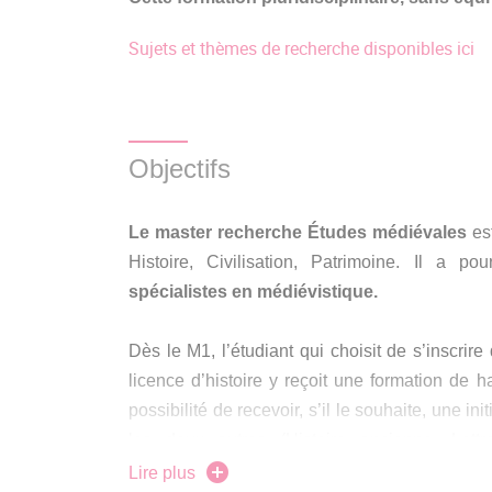
Sujets et thèmes de recherche disponibles ici
Objectifs
Le master recherche Études médiévales
est
Histoire, Civilisation, Patrimoine. Il a po
spécialistes en médiévistique.
Dès le M1, l’étudiant qui choisit de s’inscrir
licence d’histoire y reçoit une formation de h
possibilité de recevoir, s’il le souhaite, une i
les deux autres (Histoire ancienne, Lettr
disciplinaire en histoire médiévale est en étr
Lire plus