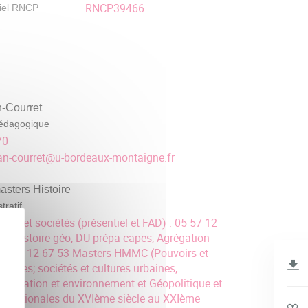
RNCP39466
iel RNCP
n-Courret
édagogique
70
an-courret
@
u-bordeaux-montaigne.fr
sters Histoire
tratif
ions et sociétés (présentiel et FAD) : 05 57 12
2 Histoire géo, DU prépa capes, Agrégation
: 05 57 12 67 53 Masters HMMC (Pouvoirs et
tiques; sociétés et cultures urbaines,
 innovation et environnement et Géopolitique et
nternationales du XVIème siècle au XXIème