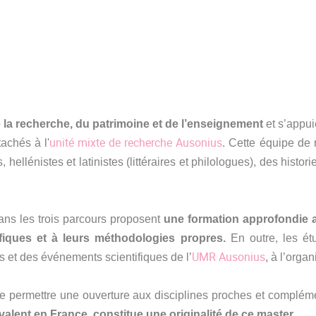
 la recherche, du patrimoine et de l’enseignement
et s’appuie
unité mixte de recherche Ausonius
achés à l'
. Cette équipe de 
 hellénistes et latinistes (littéraires et philologues), des hist
ns les trois parcours proposent
une formation approfondie au
iques et à leurs méthodologies propres.
En outre, les étu
UMR Ausonius
s et des événements scientifiques de l’
, à l’orga
 de permettre une ouverture aux disciplines proches et compléme
ivalent en France, constitue une originalité de ce master
.