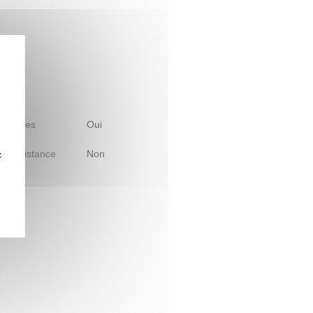
 d'études
Oui
le à distance
Non
z