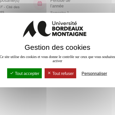
osante(s)
Période de
l'année
FF
- Cité des
ues
Semestre 1
En bref
Gestion des cookies
Mobilité
Accessib
Ce site utilise des cookies et vous donne le contrôle sur ceux que vous souhaite
activer
Tout accepter
Tout refuser
Personnaliser