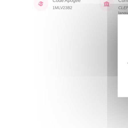
Code Apogée
Comp
1MLV23B2
CLE
lang