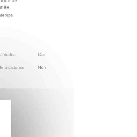
riode de
année
ntemps
 d'études
Oui
le à distance
Non