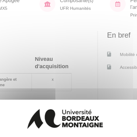
e Apogée
Composante(s)
Pé
l'
MX5
UFR Humanités
Pri
En bref
Mobilité
Niveau
d'acquisition
Accessib
angère et
x
nne