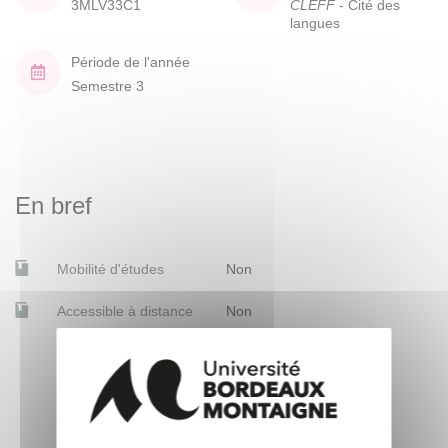
3MLV33C1
CLEFF
- Cité des
langues
Période de l'année
Semestre 3
En bref
Mobilité d'études
Non
Accessible à distance
Non