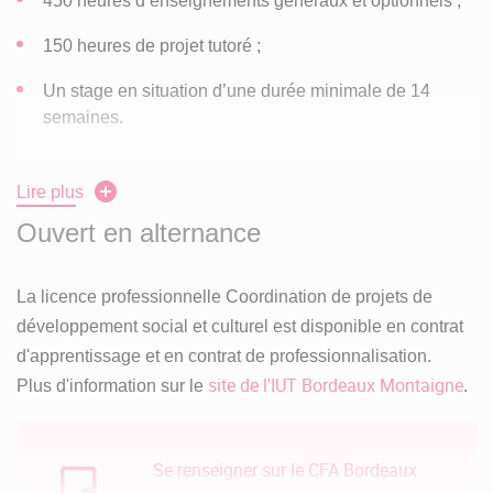
450 heures d’enseignements généraux et optionnels ;
150 heures de projet tutoré ;
Un stage en situation d’une durée minimale de 14
semaines.
Lire plus
Formation Continue : Une Organisation Spécifique
Ouvert en alternance
en suivant l’intégralité de la formation sur un an. Cela
se traduit par une entrée en formation au début du mois
La licence professionnelle Coordination de projets de
d’octobre, un départ en stage mi-février, une remise de
développement social et culturel est disponible en contrat
mémoire à la fin du mois d’août pour une soutenance
d'apprentissage et en contrat de professionnalisation.
de ce mémoire au début du mois de septembre.
site de l'IUT Bordeaux Montaigne
Plus d'information sur le
.
en découplant la formation sur deux ans (trois ans
possibles mais non conseillés). Dans ce cas, vous
Se renseigner sur le CFA Bordeaux
organisez votre programme autour des modules (plus