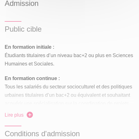
Admission
Public cible
En formation initiale :
Étudiants titulaires d’un niveau bac+2 ou plus en Sciences
Humaines et Sociales.
En formation continue :
Tous les salariés du secteur socioculturel et des politiques
urbaines titulaires d’un bac+2 ou équivalent et souhaitant
acquérir une spécialisation sur la coordination de projets
de développement social et culturel pour réorienter leur
Lire plus
activité et/ou gravir des échelons hiérarchiques.
Les demandeurs d’emploi peuvent également intégrer la
Conditions d'admission
formation sous réserve du niveau d’entrée et d’un