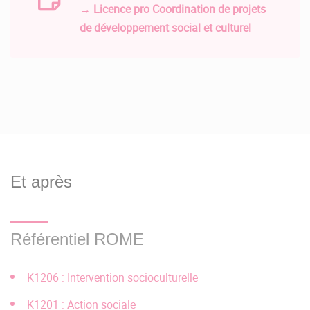
→ Licence pro Coordination de projets
d'ouverture,
de développement social et culturel
Son niveau d'anticipation dans un projet professionnel.
Les dossiers de candidatures sont à télécharger sur
CandIUT
l'application
à partir du mois de février de chaque
année. Les dates précises de la campagne de recrutement
(dépôt dossiers, entretiens, jurys) y sont précisées.
Et après
Référentiel ROME
K1206 : Intervention socioculturelle
K1201 : Action sociale