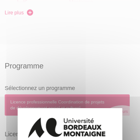
petites unités de formation insécables) en sachant que
Montaigne
les modules liés au mémoire (13, 15, 19, 20) devront
Lire plus
impérativement être réalisés en seconde année. Cette
seconde option vous permet de réaliser une alternance
CFA Bordeaux Montaigne
Contact :
travail / formation proche d’un mi-temps au cours de la
période « octobre – février ».
Programme
Sélectionnez un programme
Licence professionnelle Coordination de projets
de développement social et culturel
Parcours
Licence professionnelle Coordination de