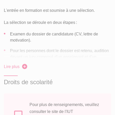
financement.
L'entrée en formation est soumise à une sélection.
VAE et VAP possibles.
La sélection se déroule en deux étapes :
Examen du dossier de candidature (CV, lettre de
motivation).
Pour les personnes dont le dossier est retenu, audition
devant un jury composé d'un enseignant et d'un
professionnel.
Lire plus
Le choix des candidats tiendra compte de critères tels que :
Droits de scolarité
La connaissance du champ professionnel visé,
Les pratiques du candidat (professionnelles,
bénévoles, militantes),
Pour plus de renseignements, veuillez
consulter le site de l'IUT
Sa culture générale, son niveau d'information et