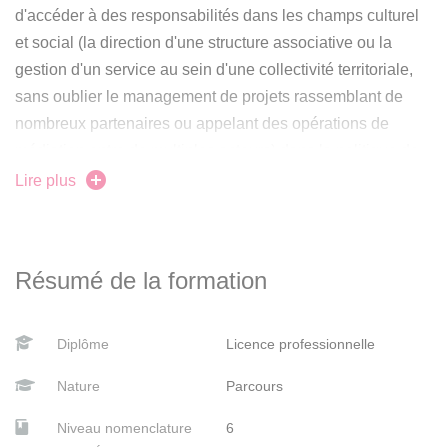
d'accéder à des responsabilités dans les champs culturel
et social (la direction d'une structure associative ou la
gestion d'un service au sein d'une collectivité territoriale,
sans oublier le management de projets rassemblant de
nombreux partenaires ou appelant des opérations de
médiation entre de multiples acteurs) dans la politique de
la ville, la prévention de la délinquance ou l'insertion
Lire plus
sociale des jeunes, la politique culturelle des collectivités.
La licence doit permettre d'acquérir et de renforcer :
Résumé de la formation
Une connaissance et une maîtrise des principaux
champs disciplinaires permettant d'éclairer l'action au
sein des territoires et auprès de publics déterminés ;
Diplôme
Licence professionnelle
une connaissance et une maîtrise suffisante des
Nature
Parcours
politiques publiques et des dispositifs au sein desquels
Niveau nomenclature
6
s'inscrivent les actions ;