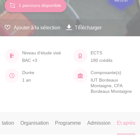
1 parcours disponible
Ajouter à la sélection
Télécharger
Niveau d'étude visé
ECTS
BAC +3
180 crédits
Durée
Composante(s)
1 an
IUT Bordeaux
Montaigne, CFA
Bordeaux Montaigne
tation
Organisation
Programme
Admission
Et après