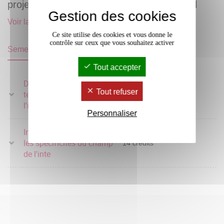
projets de développement social et culturel
Gestion des cookies
Voir la page complète de ce parcours
Ce site utilise des cookies et vous donne le
contrôle sur ceux que vous souhaitez activer
Semestre 5
Semestre 6
Tout accepter
Diagnostiquer les
Tout refuser
territoires et les enjeux de
30 crédits
l'intervent°
Personnaliser
Intervenir en respectant
les spécificités du champ
14 crédits
de l'inte