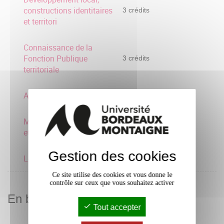
constructions identitaires
3 crédits
et territori
Connaissance de la
Fonction Publique
3 crédits
territoriale
Art et culture
3 crédits
Migrations, interculturalité
3 crédits
et solidarité
Gestion des cookies
Loisirs, temps libérés
3 crédits
Ce site utilise des cookies et vous donne le
contrôle sur ceux que vous souhaitez activer
En bref
Tout accepter