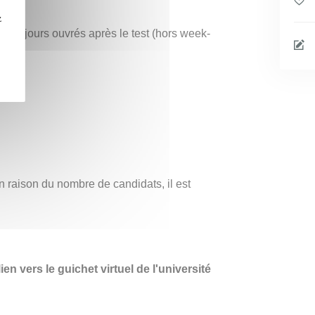
z
F
15 jours ouvrés après le test (hors week-
n raison du nombre de candidats, il est
en vers le guichet virtuel de l'université