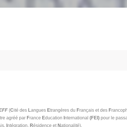
EFF
(
C
ité des
L
angues
E
trangères du
F
rançais et des
F
rancoph
tre agréé par
F
rance
E
ducation
I
nternational
(FEI)
pour le pas
is,
I
ntégration,
R
ésidence et
N
ationalité).