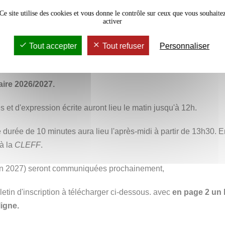
Ce site utilise des cookies et vous donne le contrôle sur ceux que vous souhaite
activer
reçu les résultats. Ces derniers seront disponibles à la
CLEF
Tout accepter
Tout refuser
Personnaliser
ES TESTS ET TARIF
aire 2026/2027.
et d'expression écrite auront lieu le matin jusqu'à 12h.
 durée de 10 minutes aura lieu l'après-midi à partir de 13h30. E
 à la
CLEFF
.
uin 2027) seront communiquées prochainement,
letin d'inscription à télécharger ci-dessous. avec
en page 2 un li
igne.