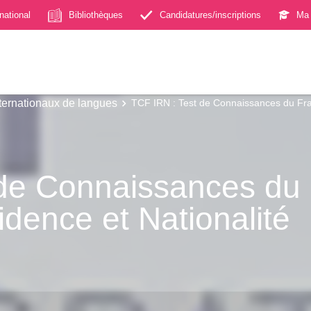
rnational
Bibliothèques
Candidatures/inscriptions
Ma 
nternationaux de langues
TCF IRN : Test de Connaissances du Franç
de Connaissances du 
idence et Nationalité