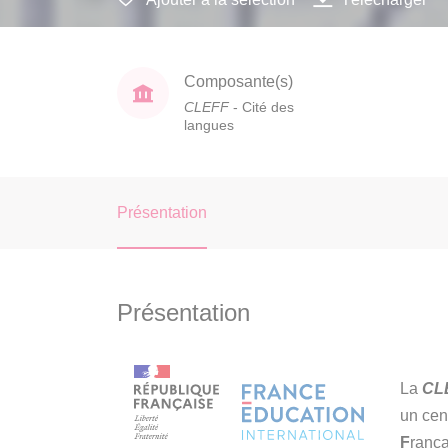
Composante(s)
CLEFF
- Cité des
langues
Présentation
Présentation
La
CL
un cen
F
rança