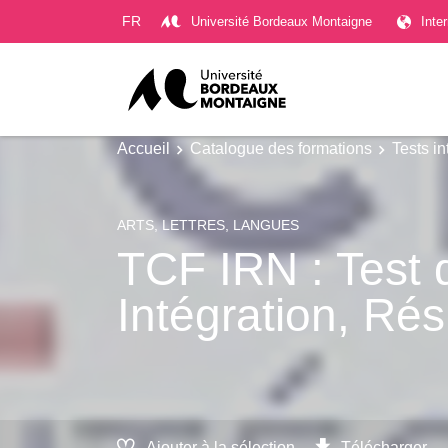
Gestion des cookies
FR
Université Bordeaux Montaigne
Inte
Accueil
Catalogue des formations
Tests i
ARTS, LETTRES, LANGUES
TCF IRN : Test 
Intégration, Rés
Ajouter à la sélection
Télécharger