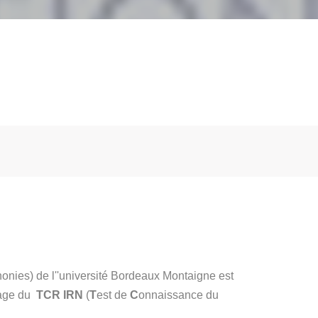
onies) de l''université Bordeaux Montaigne est
sage du
TCR IRN
(
T
est de
C
onnaissance du