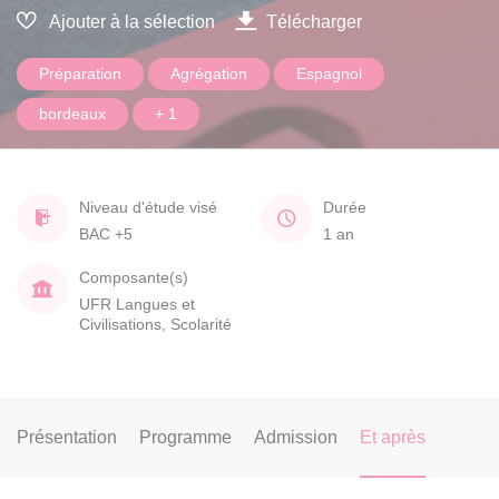
Ajouter à la sélection
Télécharger
Préparation
Agrégation
Espagnol
bordeaux
+ 1
Niveau d'étude visé
Durée
BAC +5
1 an
Composante(s)
UFR Langues et
Civilisations, Scolarité
Présentation
Programme
Admission
Et après