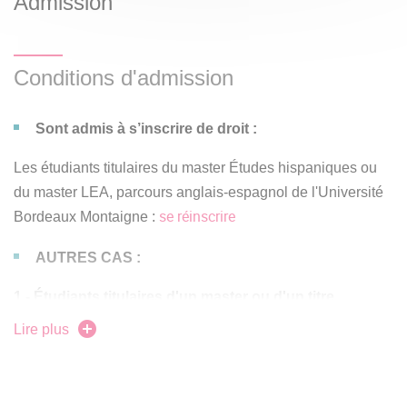
Admission
Conditions d'admission
Sont admis à s’inscrire de droit :
Les étudiants titulaires du master Études hispaniques ou
du master LEA, parcours anglais-espagnol de l'Université
se réinscrire
Bordeaux Montaigne :
AUTRES CAS :
1 - Étudiants titulaires d'un master ou d'un titre
sanctionnant un cycle d'études bac+5 acquis en
Lire plus
France ou dans un autre État :