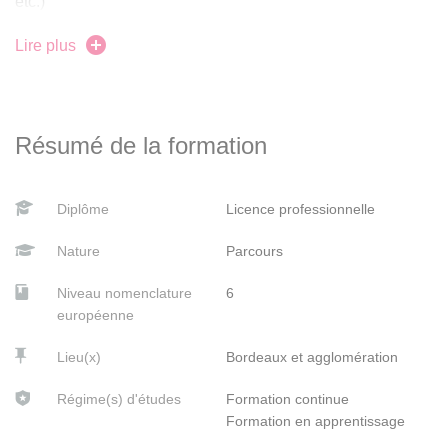
etc.)
une pédagogie active des activités ludiques adaptées à
différentes populations ;
Lire plus
Concevoir et conduire un projet collectif de ludothèque
des techniques et à des outils qui contribuent au
Conduire une démarche réflexive et évaluative dans le
développement d’une ludothèque (en matière
cadre d'une mise en situation
d’informatisation, de communication…)
Résumé de la formation
Diplôme
Licence professionnelle
Nature
Parcours
Niveau nomenclature
6
européenne
Lieu(x)
Bordeaux et agglomération
Régime(s) d'études
Formation continue
Formation en apprentissage