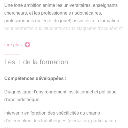
Une forte ambition anime les universitaires, enseignants
chercheurs, et les professionnels (ludothécaires,
professionnels du jeu et du jouet) associés à la formation,
pour permettre aux étudiants et aux stagiaires d’acquérir et
de renforcer :
Lire plus
des connaissances et des aptitudes au diagnostic et à
l’analyse des situations au sein d’un environnement
Les + de la formation
social et institutionnel ;
un sens de l’anticipation, de la négociation et de la
Compétences développées :
conduite de projets en vue de concevoir, organiser,
gérer et animer une ludothèque et des manifestations
Diagnostiquer l'environnement institutionnel et politique
ludiques ;
d'une ludothèque
une prise de responsabilité dans la direction d’équipe,
Intervenir en fonction des spécificités du champ
de salariés et de bénévoles, la participation
d’adhérents et la coopération de partenaires ;
d'intervention des ludothèques (médiation, participation,