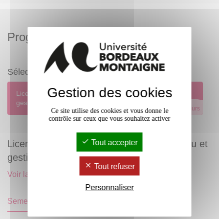
Programme
Sélectionnez un programme
Gestion des cookies
Licence professionnelle Médiation par le jeu et
gestion de ludothèques
Parcours
Ce site utilise des cookies et vous donne le
contrôle sur ceux que vous souhaitez activer
Tout accepter
Licence professionnelle Médiation par le jeu et
gestion de ludothèques
Tout refuser
Voir la page complète de ce parcours
Personnaliser
Semestre 5
Semestre 6