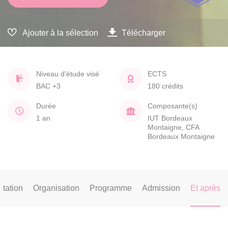
Ajouter à la sélection
Télécharger
Niveau d'étude visé
ECTS
BAC +3
180 crédits
Durée
Composante(s)
1 an
IUT Bordeaux
Montaigne, CFA
Bordeaux Montaigne
tation
Organisation
Programme
Admission
Et après