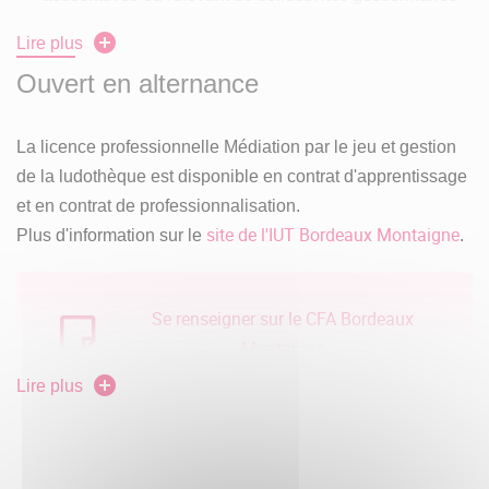
d'une durée de 550h (16 semaines de stage réparties)
Lire plus
Pour les personnes salariées, une partie des stages se
Ouvert en alternance
fera chez l'employeur en développant un projet spécifique
durant cette période et une autre partie devra de
La licence professionnelle Médiation par le jeu et gestion
préférence et si possible être effectuée dans une autre
de la ludothèque est disponible en contrat d'apprentissage
structure afin d'optimiser la formation des stagiaires.
et en contrat de professionnalisation.
site de l'IUT Bordeaux Montaigne
Plus d'information sur le
.
Se renseigner sur le CFA Bordeaux
Montaigne
Lire plus
CFA Bordeaux Montaigne
Contact :