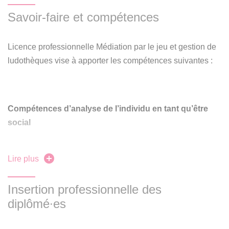
Savoir-faire et compétences
Licence professionnelle Médiation par le jeu et gestion de
ludothèques vise à apporter les compétences suivantes :
Compétences d’analyse de l’individu en tant qu’être
social
Capacité à mobiliser une culture générale et spécifique
(dans les domaines artistiques, scientifiques et
Lire plus
historiques) au service de l’analyse
Insertion professionnelle des
Maîtrise du cadre institutionnel et juridique propre aux
diplômé∙es
établissements et aux publics concernés par
l’animation sociale et culturelle