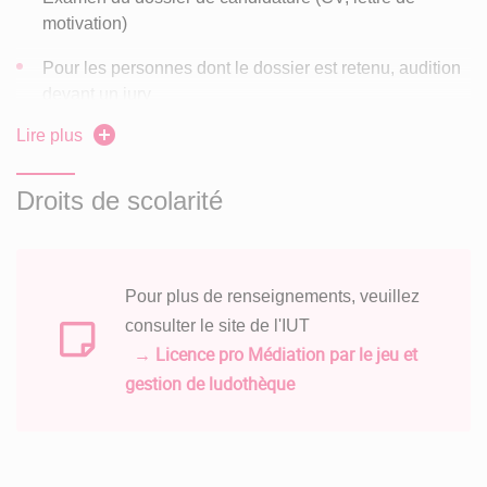
motivation)
Pour les personnes dont le dossier est retenu, audition
devant un jury
Lire plus
Le choix des candidats tiendra compte de critères tels que :
La connaissance du milieu ludique,
Droits de scolarité
les pratiques du candidat (professionnelles, bénévoles,
personnelles),
Pour plus de renseignements, veuillez
la culture générale et le niveau d'information et
consulter le site de l'IUT
d'ouverture,
→ Licence pro Médiation par le jeu et
le niveau d'anticipation dans un projet professionnel lié
gestion de ludothèque
à la formation
Les dossiers de candidatures sont à télécharger sur
CandIUT
l'application
à partir du mois de février de chaque