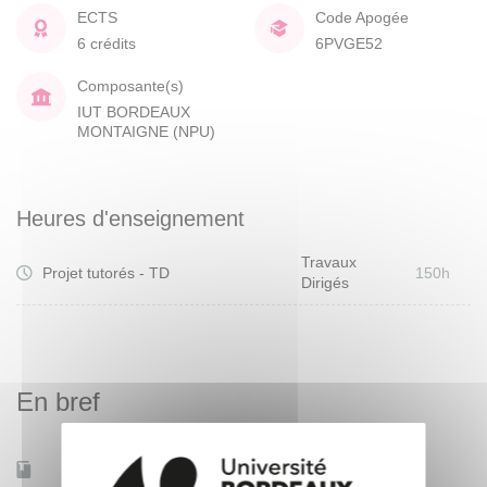
ECTS
Code Apogée
6 crédits
6PVGE52
Composante(s)
IUT BORDEAUX
MONTAIGNE (NPU)
Heures d'enseignement
Travaux
Projet tutorés - TD
150h
Dirigés
En bref
Accessible à distance
Non