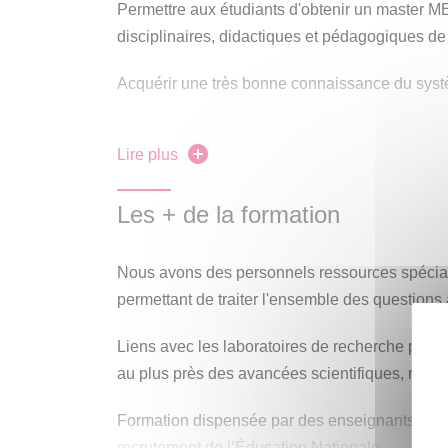
Permettre aux étudiants d'obtenir un master M
disciplinaires, didactiques et pédagogiques de
Acquérir une très bonne connaissance du systè
Être prêt à prendre en charge une classe, quel
Lire plus
concours du CAPES.
Les + de la formation
Nous avons des personnels ressources spécia
permettant de traiter l'ensemble des question
Liens avec les laboratoires de recherche perm
au plus près des avancées scientifiques, rela
Formation dispensée par des enseignants ayan
recrutement de l’Éducation Nationale.