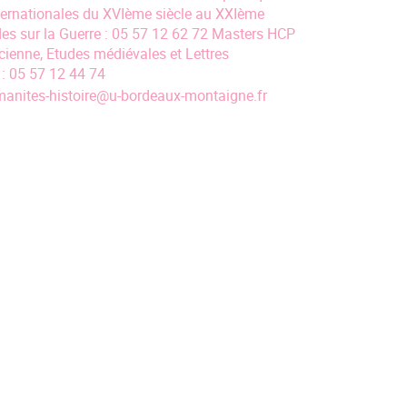
nternationales du XVIème siècle au XXIème
udes sur la Guerre : 05 57 12 62 72 Masters HCP
ncienne, Etudes médiévales et Lettres
 : 05 57 12 44 74
anites-histoire
@
u-bordeaux-montaigne.fr