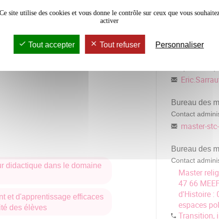
Ce site utilise des cookies et vous donne le contrôle sur ceux que vous souhaite
activer
y, présidents de commissions,
Contacts
...
Tout accepter
Tout refuser
Personnaliser
Eric Sarraute
s de l'enseignement secondaire
Responsable p
ratique.
Eric.Sarrau
Bureau des m
Contact adminis
urs enseignants de valider des
master-stc
Bureau des ma
eur niveau de compétence en anglais
Contact adminis
leur didactique dans le domaine
à l'étranger.
Master relig
47 66 MEEF 
d'Histoire 
t et d'apprentissage efficaces
espaces poli
ité des élèves
au programme qui changent chaque
Transition,