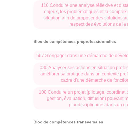
année.
110 Conduire une analyse réflexive et dist
enjeux, les problématiques et la comple
situation afin de proposer des solutions 
Une mise au point sera publiée sur le site, dès
respect des évolutions de la
programme, en général dans la seconde quinzai
Pour le concours 2023, le programme :
Bloc de compétences préprofessionnelles
HISTOIRE
567 S'engager dans une démarche de dévelo
Religions et pouvoir dans le monde romain d
030 Analyser ses actions en situation profe
améliorer sa pratique dans un contexte prof
La construction de l’État monarchique en 
cadre d'une démarche de foncti
nouvelle).
108 Conduire un projet (pilotage, coordinat
Le travail en Europe occidentale des anné
gestion, évaluation, diffusion) pouvant
d’œuvre artisanales et industrielles, pratiq
pluridisciplinaires dans un ca
GÉOGRAPHIE
Bloc de compétences transversales
Frontières - L’Amérique latine (question nou