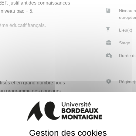
EEF, justifiant des connaissances
Niveau 
 niveau bac + 5.
europée
me éducatif français.
Lieu(x)
ques mois après l'obtention du
Stage
Durée du
Régime(s
lisés et en grand nombre nous
s au programme des concours.
Formatio
ettant de dispenser une formation
tives aux questions du programme.
Référent
t l'habitude des concours de
Niveau 
Gestion des cookies