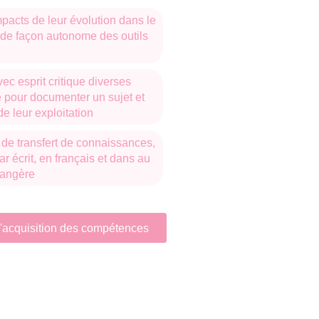
mpacts de leur évolution dans le
rance (question nouvelle).
 de façon autonome des outils
vec esprit critique diverses
 pour documenter un sujet et
e leur exploitation
de transfert de connaissances,
ar écrit, en français et dans au
rangère
 d'acquisition des compétences