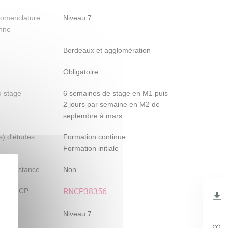
nomenclature
Niveau 7
nne
Bordeaux et agglomération
Obligatoire
 stage
6 semaines de stage en M1 puis
2 jours par semaine en M2 de
septembre à mars
) d'études
Formation continue
Formation initiale
n à distance
Non
RNCP38356
iel RNCP
RNCP
Niveau 7