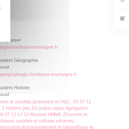
z
édagogique
te
@
u-bordeaux-montaigne.fr
asters Géographie
tratif
-geographie
@
u-bordeaux-montaigne.fr
sters Histoire
tratif
ions et sociétés (présentiel et FAD) : 05 57 12
2 Histoire géo, DU prépa capes, Agrégation
: 05 57 12 67 53 Masters HMMC (Pouvoirs et
tiques; sociétés et cultures urbaines,
 innovation et environnement et Géopolitique et