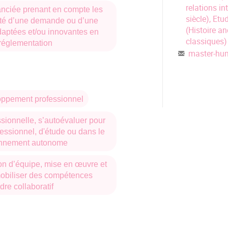
relations i
anciée prenant en compte les
siècle), Et
xité d’une demande ou d’une
(Histoire a
adaptées et/ou innovantes en
 la parution des questions au
classiques)
 réglementation
ne du mois d'avril.
master-hum
ppement professionnel
e 218 av. J.-C. à 250 ap. J.-C.
ssionnelle, s’autoévaluer pour
essionnel, d'étude ou dans le
France de 1380 à 1715 (Question
onnement autonome
ion d’équipe, mise en œuvre et
es 1830 aux années 1930. Mains-
 mobiliser des compétences
ues et questions sociale.
dre collaboratif
velle).