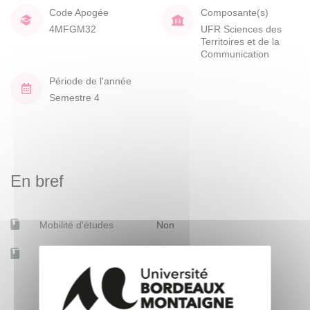
Code Apogée
Composante(s)
4MFGM32
UFR Sciences des
Territoires et de la
Communication
Période de l'année
Semestre 4
En bref
Mobilité d'études
Non
Accessible à distance
Non