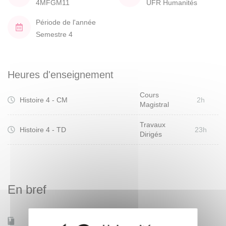
4MFGM11
UFR Humanités
Période de l'année
Semestre 4
Heures d'enseignement
Cours
Histoire 4 - CM
2h
Magistral
Travaux
Histoire 4 - TD
23h
Dirigés
En bref
Mobilité d'études
Non