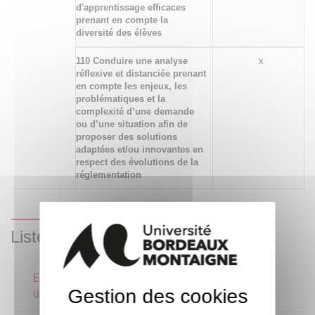
d'apprentissage efficaces
prenant en compte la
diversité des élèves
110 Conduire une analyse
x
réflexive et distanciée prenant
en compte les enjeux, les
problématiques et la
complexité d’une demande
ou d’une situation afin de
proposer des solutions
adaptées et/ou innovantes en
respect des évolutions de la
réglementation
Liste des enseignements
Enseigner et innover par
une pédagogie de projet 3
Gestion des cookies