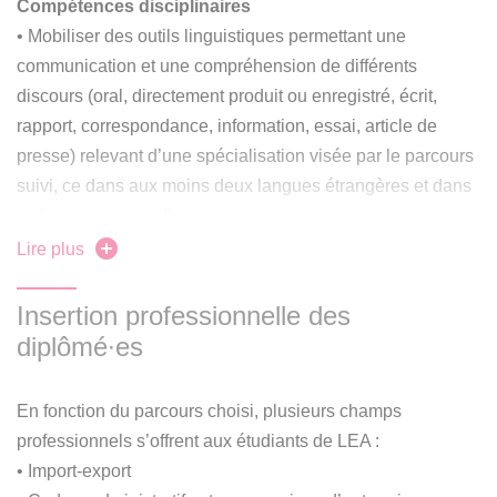
pouvant permettre une inscription en 2ème année ou 3ème
Compétences disciplinaires
année de licence.
• Mobiliser des outils linguistiques permettant une
communication et une compréhension de différents
discours (oral, directement produit ou enregistré, écrit,
Accéder à ECandidat
rapport, correspondance, information, essai, article de
presse) relevant d’une spécialisation visée par le parcours
suivi, ce dans aux moins deux langues étrangères et dans
sa langue maternelle.
• Se servir aisément des structures linguistiques de sa
Lire plus
langue maternelle et des langues visées pour enrichir le
lexique spécialisé relatif au domaine d’application.
Insertion professionnelle des
Je redouble en licence 1, licence 2 ou licence 3 ou je
• Utiliser les outils permettant d’adapter dans une
diplômé∙es
m'inscris en année supérieure dans la même mention
démarche d’appropriation personnelle les connaissances
et le même parcours au sein du même diplôme, je me
acquises à un domaine professionnel particulier.
réinscris.
En fonction du parcours choisi, plusieurs champs
• Mobiliser des concepts et cadres théoriques dans le
professionnels s’offrent aux étudiants de LEA :
domaine de l’étude de plusieurs langues étrangères et des
• Import-export
aires socio-culturelles correspondantes, en particulier en