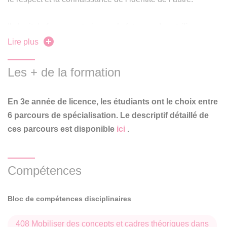
Il s’agit de former en trois ans de futurs
cadres trilingues
dans des domaines très divers
: communication,
Lire plus
tourisme, relations internationales, marketing, négociation
interculturelle, commerce international.
Les + de la formation
En LEA, on n’étudie pas la littérature, mais la
civilisation,
En 3e année de licence, les étudiants ont le choix entre
ainsi que l’économie, le droit et l’informatique
6 parcours de spécialisation. Le descriptif détaillé de
appliquée
: tous les volets du cursus langues et matières
ici
ces parcours est disponible
.
socio-économiques ont une importance égale.
La licence LEA est une
formation tournée vers
Compétences
l’international
et «professionnalisante», notamment par le
biais d’un
stage obligatoire de 4 semaines minimum en
Bloc de compétences disciplinaires
3ème année
, en France ou à l’étranger.
408 Mobiliser des concepts et cadres théoriques dans