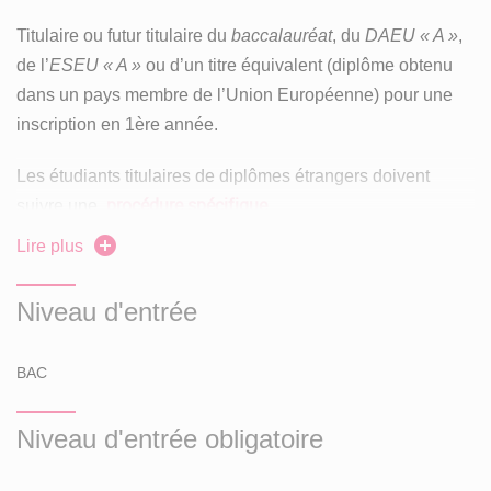
Titulaire ou futur titulaire du
baccalauréat
, du
DAEU « A »
,
de l’
ESEU « A »
ou d’un titre équivalent (diplôme obtenu
dans un pays membre de l’Union Européenne) pour une
inscription en 1ère année.
Les étudiants titulaires de diplômes étrangers doivent
procédure spécifique.
suivre une
Lire plus
Utilisation des données personnelles dans le cadre
pour en savoir
d’une candidature pour cette formation :
Niveau d'entrée
plus
.
Examen des
vœux
BAC
Consulter les critères et les attendus d'examen des vœux :
Niveau d'entrée obligatoire
télécharger le fichier (au format PDF)