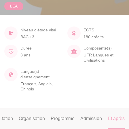
LEA
Niveau d'étude visé
ECTS
BAC +3
180 crédits
Durée
Composante(s)
3 ans
UFR Langues et
Civilisations
Langue(s)
d'enseignement
Français, Anglais,
Chinois
tation
Organisation
Programme
Admission
Et après