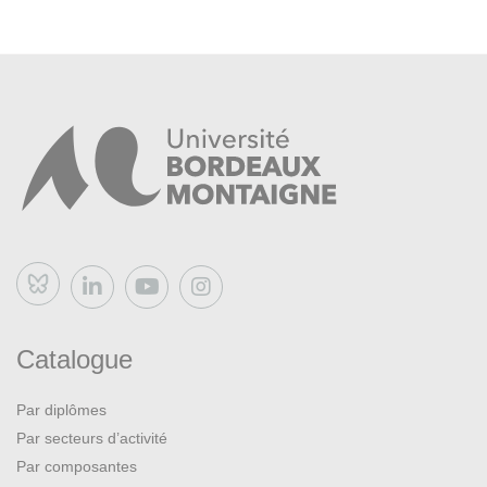
Parcoursup
rentrée universitaire suivante via
.
L’équipe de la DOSIP propose une écoute et une aide à la
réflexion sur ce projet.
Pour plus d’information sur la procédure de réorientation :
Études & scolarité / Réorientation
dans l’ENT étudiant.
Bluesky
Catalogue
Par diplômes
Par secteurs d’activité
Par composantes