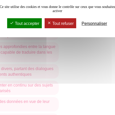
Ce site utilise des cookies et vous donne le contrôle sur ceux que vous souhaite
 et en caractères simplifiés et
activer
ivers (infographie, statistique,
ait d'ouvrage littéraire)
Tout accepter
Tout refuser
Personnaliser
 sur des sujets divers en
 adéquat
s approfondies entre la langue
e capable de traduire dans les
divers, partant des dialogues
ents authentiques
ter en continu sur des sujets
arisés
 des données en vue de leur