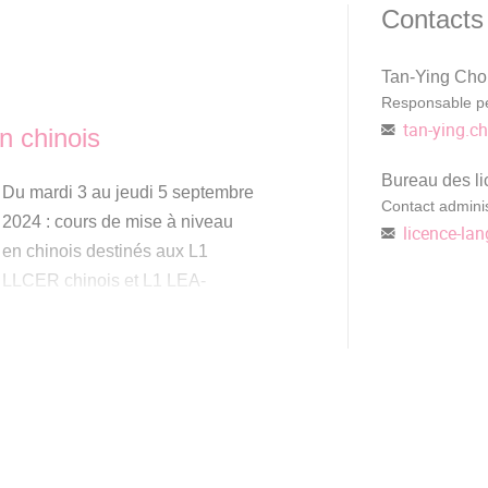
Contacts
Tan-Ying Cho
Responsable p
tan-ying.c
n chinois
Bureau des l
Du mardi 3 au jeudi 5 septembre
Contact adminis
2024 : cours de mise à niveau
licence-lan
en chinois destinés aux L1
LLCER chinois et L1 LEA-
chinois.