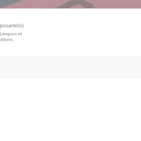
osante(s)
Langues et
isations