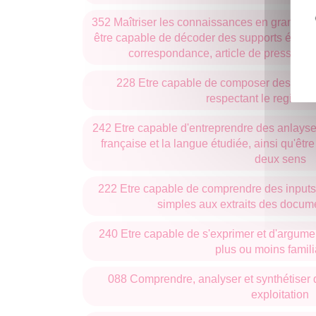
352 Maîtriser les connaissances en grammaire
être capable de décoder des supports écrits d
correspondance, article de presse, extr
228 Etre capable de composer des textes
respectant le registre
242 Etre capable d'entreprendre des anlayse
française et la langue étudiée, ainsi qu'êtr
deux sens
222 Etre capable de comprendre des inputs 
simples aux extraits des docum
240 Etre capable de s'exprimer et d'argumen
plus ou moins famili
088 Comprendre, analyser et synthétiser
exploitation