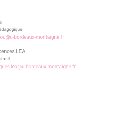
u
édagogique
hou
@
u-bordeaux-montaigne.fr
icences LEA
tratif
gues-lea
@
u-bordeaux-montaigne.fr