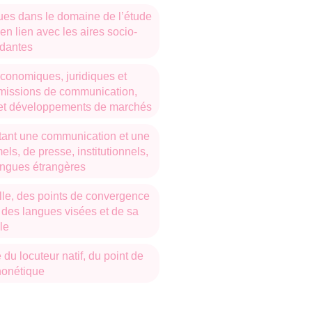
ues dans le domaine de l’étude
n lien avec les aires socio-
ndantes
 économiques, juridiques et
s missions de communication,
s et développements de marchés
ttant une communication et une
ls, de presse, institutionnels,
langues étrangères
elle, des points de convergence
s des langues visées et de sa
le
 du locuteur natif, du point de
honétique