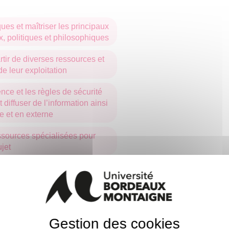
ues et maîtriser les principaux
, politiques et philosophiques
rtir de diverses ressources et
e leur exploitation
ence et les règles de sécurité
t diffuser de l’information ainsi
e et en externe
essources spécialisées pour
jet
de transfert de connaissances,
 et par écrit, en français
de transfert de connaissances,
ar écrit, en français et dans au
Gestion des cookies
rangère