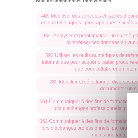
Bloc de compétences transversales
409 Mobiliser des concepts et cadres théoriq
enjeux historiques, géographiques, sociétaux
021 Analyser et problématiser un sujet à pa
synthétiser ces données en vue d
592 Utiliser les outils numériques de référ
informatique pour acquérir, traiter, produire e
que pour collaborer en intern
289 Identifier et sélectionner diverses r
documenter un su
061 Communiquer à des fins de formation ou 
lors d'échanges professionnels, par oral
062 Communiquer à des fins de formation ou 
lors d'échanges professionnels, par oral et p
moins une langue ét