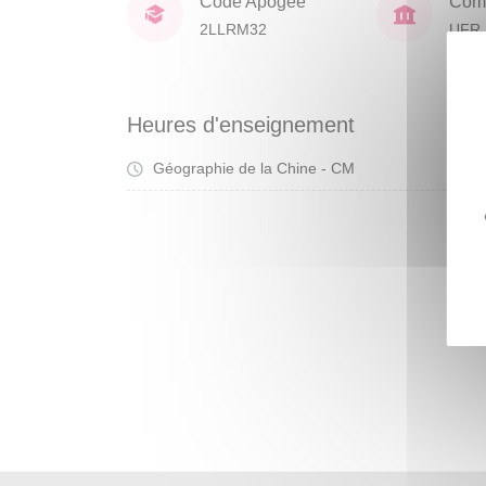
Code Apogée
Comp
2LLRM32
UFR 
Civil
Heures d'enseignement
Géographie de la Chine - CM
Cou