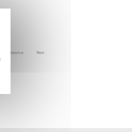
le à distance
Non
z