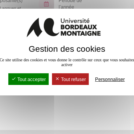
osante(s)
Période de
l'année
Langues et
isations
Printemps
En bref
rs Magistral
24h
Gestion des cookies
Accessib
Ce site utilise des cookies et vous donne le contrôle sur ceux que vous souhaite
activer
Tout accepter
Tout refuser
Personnaliser