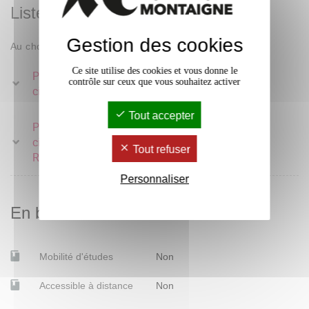
Liste des enseignements
Gestion des cookies
Au choix : 1 parmi 2
Ce site utilise des cookies et vous donne le
Parcours - Langue et
contrôle sur ceux que vous souhaitez activer
9 crédits
civilisation anglaises 2
Tout accepter
Parcours - Langue et
civilisation anglaises 2 -
9 crédits
Tout refuser
Remédiation
Personnaliser
En bref
Mobilité d'études
Non
Accessible à distance
Non