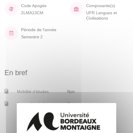
Code Apogée
Composante(s)
2LMA13CM
UFR Langues et
Civilisations
Période de l'année
Semestre 2
En bref
Mobilité d'études
Non
Accessible à distance
Oui