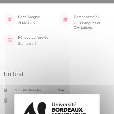
Code Apogée
Composante(s)
2LMA12EC
UFR Langues et
Civilisations
Période de l'année
Semestre 2
En bref
Mobilité d'études
Non
Accessible à distance
Non