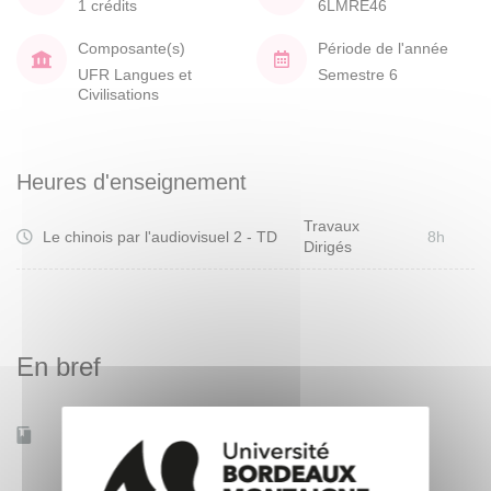
1 crédits
6LMRE46
Composante(s)
Période de l'année
UFR Langues et
Semestre 6
Civilisations
Heures d'enseignement
Travaux
Le chinois par l'audiovisuel 2 - TD
8h
Dirigés
En bref
Accessible à distance
Non