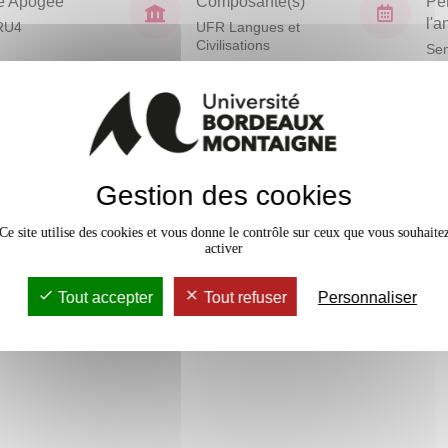
e Apogée
Composante(s)
Pé
l'
RU4
UFR Langues et
Civilisations
Sem
En bref
Accessib
1 crédits
Gestion des cookies
Ce site utilise des cookies et vous donne le contrôle sur ceux que vous souhaite
1 crédits
activer
1 crédits
Tout accepter
Tout refuser
Personnaliser