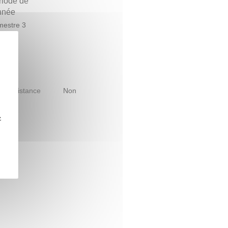
riode de
année
estre 3
le à distance
Non
z