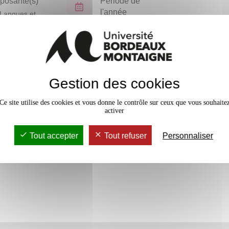
osante(s)
Période de
l'année
Langues et
isations
Semestre 3
En bref
vaux Dirigés
12h
Gestion des cookies
Accessib
Ce site utilise des cookies et vous donne le contrôle sur ceux que vous souhaite
activer
Tout accepter
Tout refuser
Personnaliser