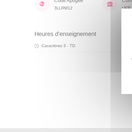
Code Apogée
Comp
3LLRM12
UFR 
Civil
Heures d'enseignement
Caractères 3 - TD
Tra