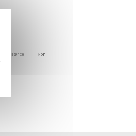
le à distance
Non
z