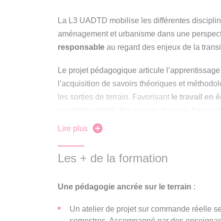
La L3 UADTD mobilise les différentes discipline
aménagement et urbanisme dans une perspec
responsable
au regard des enjeux de la transi
Le projet pédagogique articule l’apprentissage 
l’acquisition de savoirs théoriques et méthodolo
les sorties de terrain. Favorisant
le travail en 
complémentarité des savoirs et savoir-faire entr
confrontation de leurs points de vue. La diversi
Lire plus
universitaires et professionnels soutient et 
d’apprentissage collectif.
Les + de la formation
L’objectif est de permettre à l’étudiant de
s’ins
pluridisciplinaires et d’être force de propos
Une pédagogie ancrée sur le terrain
:
processus négociés de projets territoriaux à
Un atelier de projet sur commande réelle se
semestres. Accompagné par des enseignants