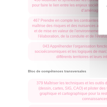
pour faire le lien entre les enjeux sociétaux
Une association d’étudiants active, UTOPOS
d’aménagemen
promotions.
467 Prendre en compte les contraintes et le
À l’issue de la L3 UADTD, accès facilité 
maîtrise des risques et des nuisances ainsi 
Université de Florence (UNIFI), Départemen
et de mise en valeur de l'environnement et
parcours Laurea magistrale in Pianificazion
l'élaboration, de la conduite et de l'évalua
del Territorio. (Le M1 est réalisé à la DIDA 
UPEPT ou USPMO).
043 Appréhender l'organisation foncti
socioéconomiques et les logiques de marché
À l’issue de la L3 UADTD, accès facilité 
différents territoires et leurs
USPMO à la formation architecture et paysag
de Hanoï (mi-août à décembre).
Bloc de compétences transversales
L’Institut d’Aménagement, de Tourisme et 
de l’Association of European Schools of P
379 Maîtriser les techniques et les outils 
(dessin, cartes, SIG, CAO) et piloter des
graphique et cartographique pour la rest
connaissance