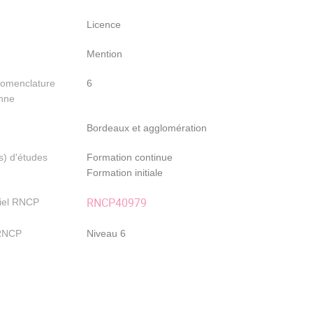
Licence
Mention
nomenclature
6
nne
Bordeaux et agglomération
) d'études
Formation continue
Formation initiale
RNCP40979
iel RNCP
RNCP
Niveau 6