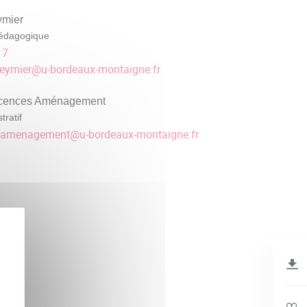
ymier
édagogique
17
deymier
@
u-bordeaux-montaigne.fr
icences Aménagement
tratif
tc-amenagement
@
u-bordeaux-montaigne.fr