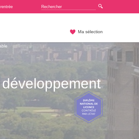
rentrée
Ma sélection
able
 développement