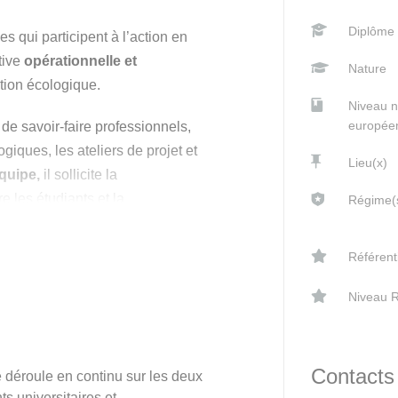
Diplôme
s qui participent à l’action en
tive
opérationnelle et
Nature
tion écologique.
Niveau 
europée
de savoir-faire professionnels,
giques, les ateliers de projet et
Lieu(x)
équipe,
il sollicite la
e les étudiants et la
Régime(s
té disciplinaire des intervenants
accompagne cette dynamique
Référent
Niveau 
érer dans des équipes
ition dans le cadre de
 différentes échelles.
Contacts
 déroule en continu sur les deux
 universitaires et