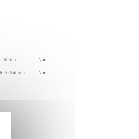
 d'études
Non
le à distance
Non