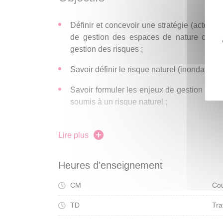
Définir et concevoir une stratégie (acteurs 
de gestion des espaces de nature comm
gestion des risques ;
Savoir définir le risque naturel (inondation
Savoir formuler les enjeux de gestion écolog
soumis à un risque naturel ;
Connaitre le cadre réglementaire et législati
Lire plus
Connaitre les acteurs, outils et stratég
projets de territoire soumis à risques nature
Heures d'enseignement
CM
Cou
TD
Tra