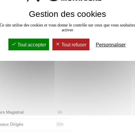
Gestion des cookies
et outils réglementaires, fonciers)
e démarche et réponse pour la
Ce site utilise des cookies et vous donne le contrôle sur ceux que vous souhaite
activer
-submersion, érosion) ;
Tout accepter
Tout refuser
Personnaliser
ique (acteurs et outils) d’un site
f de la gestion des risques ;
ie de gestion des ENAF dans les
ls.
rs Magistral
6h
vaux Dirigés
30h