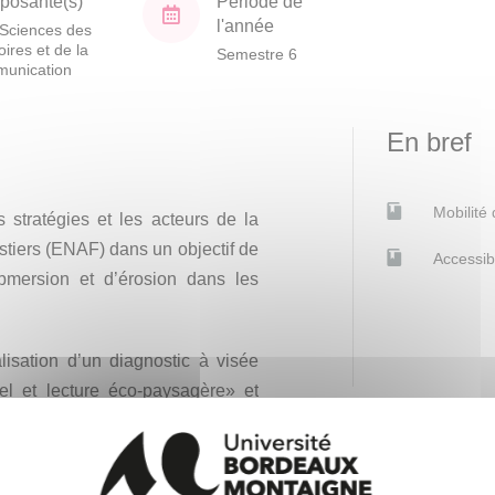
osante(s)
Période de
l'année
Sciences des
toires et de la
Semestre 6
unication
En bref
Mobilité
 stratégies et les acteurs de la
estiers (ENAF) dans un objectif de
Accessib
ubmersion et d’érosion dans les
lisation d’un diagnostic à visée
rel et lecture éco-paysagère» et
urbain.