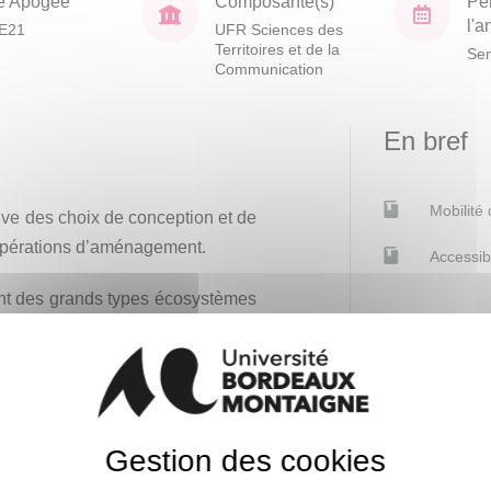
e Apogée
Composante(s)
Pé
l'
E21
UFR Sciences des
Territoires et de la
Sem
Communication
En bref
Mobilité
uve des choix de conception et de
’opérations d’aménagement.
Accessib
ent des grands types écosystèmes
es principes d’écologie du paysage
e et Bleue.
s biologiques et écologiques par
plication de la séquence Éviter -
Gestion des cookies
lisation Nette (ZAN).