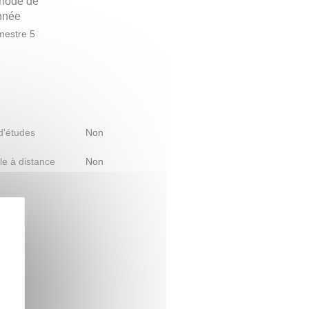
riode de
année
estre 5
 d'études
Non
le à distance
Non