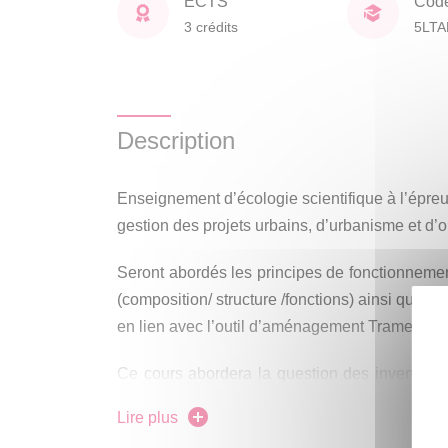
ECTS
Cod
3 crédits
5LTA
Description
Enseignement d’écologie scientifique à l’épre
gestion des projets urbains, d’urbanisme et d
Seront abordés les principes de fonctionnem
(composition/ structure /fonctions) ainsi que l
en lien avec l’outil d’aménagement Trame Vert
Ce cours abordera la question des inventaire
une analyse critique dans une perspective d’ap
Lire plus
Réduire - Compenser (ERC) et du Zéro Artificia