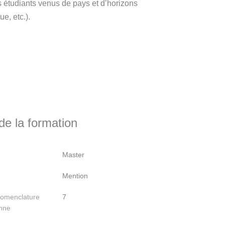
s étudiants venus de pays et d’horizons
e, etc.).
e la formation
Master
Mention
nomenclature
7
nne