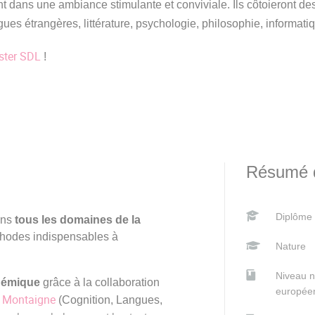
nt dans une ambiance stimulante et conviviale. Ils côtoieront de
ues étrangères, littérature, psychologie, philosophie, informatiqu
ster SDL
!
Résumé d
Diplôme
ans
tous les domaines de la
éthodes indispensables à
Nature
Niveau 
démique
grâce à la collaboration
europée
 Montaigne
(Cognition, Langues,