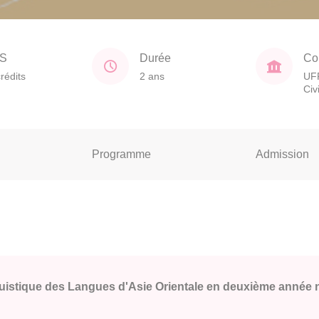
S
Durée
Co
rédits
2 ans
UF
Civ
Programme
Admission
istique des Langues d'Asie Orientale en deuxième année ne