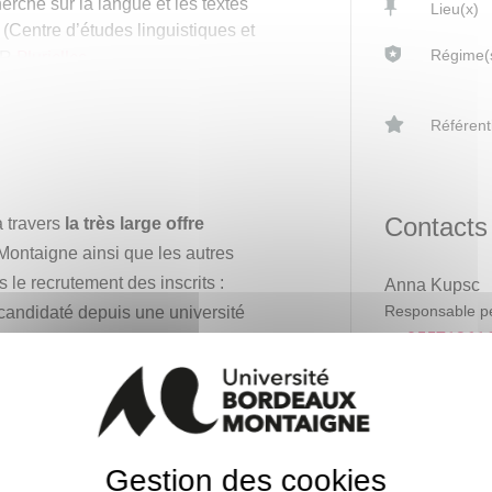
erche sur la langue et les textes
Lieu(x)
Centre d’études linguistiques et
Plurielles.
Régime(s
UR
ionnelle en dehors de l’université
Référent
Contacts
à travers
la très large offre
Montaigne ainsi que les autres
s le recrutement des inscrits :
Anna Kupsc
Responsable p
 candidaté depuis une université
05571261
ité de Konstanz (Allemagne)
Anna.Kups
ale, avec la possibilité d'obtenir
gne en Master 2 SDL (6 mois
Bureau des m
Contact adminis
master-lan
Gestion des cookies
 colloque de Sciences du