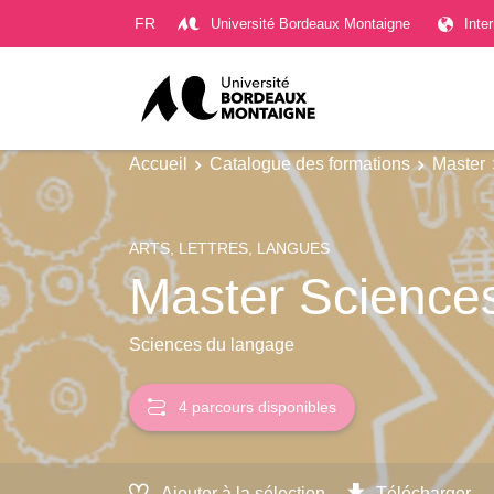
Gestion des cookies
FR
Université Bordeaux Montaigne
Inte
Accueil
Catalogue des formations
Master
ARTS, LETTRES, LANGUES
Master Science
Sciences du langage
4 parcours disponibles
Ajouter à la sélection
Télécharger