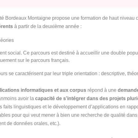
ité Bordeaux Montaigne propose une formation de haut niveau co
érents
à partir de la deuxième année :
héories
nt social. Ce parcours est destiné à accueillir une double popul
quement sur le parcours français.
 se caractérisent par leur triple orientation : descriptive, théo
lications informatiques et aux corpus
répond à une
demande 
anmoins avoir la
capacité de s’intégrer dans des projets pluri
es faits linguistiques et le développement d’applications en ra
les pour qui veut mener à bien une recherche de qualité dans 
ent de données orales, etc.).