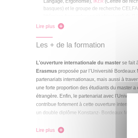
IKER
Langage, Ergonomie),
(Centre de rech
basques) et le groupe de recherche CELFA (
littéraires francophones et africaines) de l'
Lire plus
Préparer les étudiants à l’insertion profess
grâce au stage professionnalisant en M2.
Les + de la formation
L’ouverture internationale
du master
se fait 
Erasmus
proposée par l’Université Bordeaux 
partenariats internationaux, mais aussi à traver
une forte proportion des étudiants du master a
étrangère. Enfin, le partenariat avec l'Univers
contribue fortement à cette ouverture internation
un double diplôme Konstanz- Bordeaux Montai
d'échange).
Lire plus
Les étudiants de 1ère année organisent un