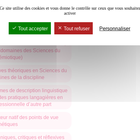
rants et aux post-doctorants. Cet
Ce site utilise des cookies et vous donne le contrôle sur ceux que vous souhaite
activer
 aux étudiants de découvrir le
tion matérielle et scientifique
Tout accepter
Tout refuser
Personnaliser
 recherche au colloque (M2).
ées en utilisant des méthodes,
ts domaines des Sciences du
émiotique)
tives théoriques en Sciences du
nes de la discipline
es de description linguistique
é des pratiques langagières en
ssionnelle d’autre part
eur natif des points de vue
nétiques
ques, critiques et réflexives