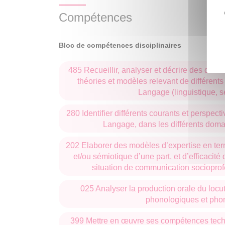
langage
ouvert aux étudiants de M2, aux docto
Compétences
événement rencontre un grand succès et permet
monde de la recherche, tant à travers l’organisa
Bloc de compétences disciplinaires
(M1) qu’à travers la présentation d’exposés de
485 Recueillir, analyser et décrire des donn
théories et modèles relevant de différen
Langage (linguistique, s
280 Identifier différents courants et perspec
Langage, dans les différents domai
202 Elaborer des modèles d’expertise en term
et/ou sémiotique d’une part, et d’efficacit
situation de communication socioprofe
025 Analyser la production orale du locut
phonologiques et pho
399 Mettre en œuvre ses compétences techni