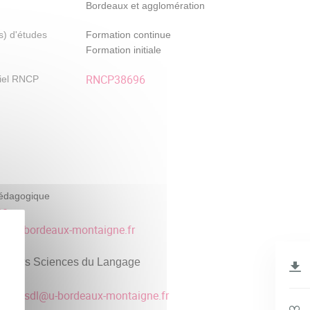
Bordeaux et agglomération
) d'études
Formation continue
Formation initiale
RNCP38696
iel RNCP
édagogique
68
c
@
u-bordeaux-montaigne.fr
asters Sciences du Langage
tratif
gues-sdl
@
u-bordeaux-montaigne.fr