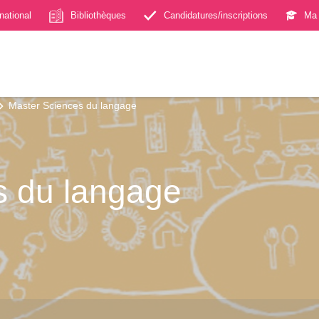
rnational
Bibliothèques
Candidatures/inscriptions
Ma 
Master Sciences du langage
s du langage