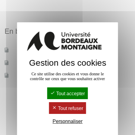
En bref
Mobilité d'études
Oui
Gestion des cookies
Accessible à distance
Non
Ce site utilise des cookies et vous donne le
Effectif
13
contrôle sur ceux que vous souhaitez activer
Tout accepter
Tout refuser
Personnaliser