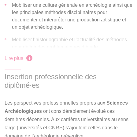
Mobiliser une culture générale en archéologie ainsi que
les principales méthodes disciplinaires pour
documenter et interpréter une production artistique et
un objet archéologique.
Je redouble en licence 1, licence 2 ou licence 3 ou je
m'inscris en année supérieure dans la même mention
Mobiliser l’historiographie et l’actualité des méthodes
et le même parcours au sein du même diplôme, je me
pour définir des problématiques d’étude.
réinscris.
Lire plus
Mobiliser des concepts issus de disciplines connexes
(histoire, histoire de l'art, anthropologie, lettres
classiques, philosophie, sociologie, archéométrie) pour
Insertion professionnelle des
rattacher les productions artistiques et les objets
diplômé∙es
archéologiques à des contextes sociaux, culturels et
techniques
Les perspectives professionnelles propres aux
Sciences
Apprécier les démarches et pratiques disciplinaires et
Archéologiques
ont considérablement évolué ces
interdisciplinaires pour appréhender la dimension
dernières décennies. Aux carrières universitaires au sens
visuelle des objets.
large (universités et CNRS) s’ajoutent celles dans le
domaine de l’archéologie préventive.
Identifier l’actualité des problématiques disciplinaires et