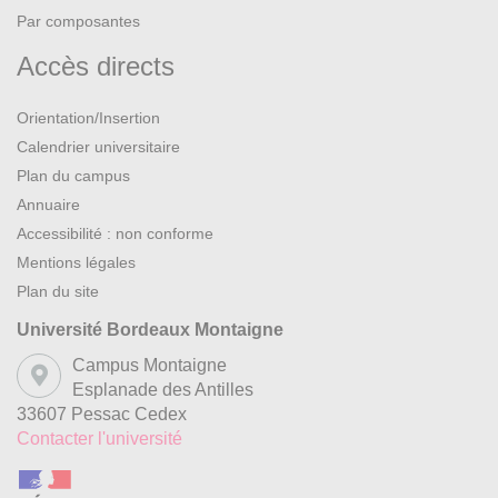
Par composantes
Identifier et sélectionner diverses ressources
spécialisées pour documenter un sujet.
Accès directs
Analyser et synthétiser des données en vue de leur
Orientation/Insertion
exploitation.
Calendrier universitaire
Plan du campus
Développer une argumentation avec esprit critique.
Annuaire
Se servir aisément des différents registres d’expression
Accessibilité : non conforme
écrite et orale de la langue française.
Mentions légales
Plan du site
Se servir aisément de la compréhension et de
l’expression écrites et orales dans au moins une langue
Université Bordeaux Montaigne
vivante étrangère.
Campus Montaigne
Esplanade des Antilles
33607 Pessac Cedex
Contacter l'université