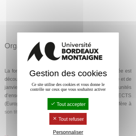
Organisation
La formation se déroule sur 3 années. Chaque année est
Gestion des cookies
découpée en 2 semestres (de septembre à décembre et de
Ce site utilise des cookies et vous donne le
janvier à avril), composés de plusieurs unités
contrôle sur ceux que vous souhaitez activer
d’enseignements (UE) chacune porteuse de crédits ECTS
(European Credits Transfer System). La licence confère à
Tout accepter
son titulaire 180 crédits ECTS.
Tout refuser
Le parcours "Sciences archéologiques" débute dès le
Personnaliser