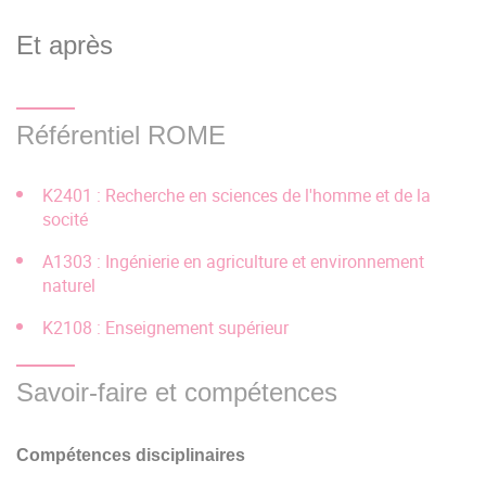
(changement de discipline)
Et après
Accéder à Parcoursup
Licence 2, Licence 3
Référentiel ROME
Je candidate pour une 1ère inscription à l'Université
Bordeaux Montaigne ou une réorientation
K2401 : Recherche en sciences de l'homme et de la
socité
(changement de discipline) :
A1303 : Ingénierie en agriculture et environnement
Je suis titulaire d'une 1ère ou 2ème année de licence
naturel
obtenue dans une autre université française ou d'un titre
K2108 : Enseignement supérieur
pouvant permettre une inscription en 2ème année ou 3ème
année de licence.
Savoir-faire et compétences
Accéder à ECandidat
Compétences disciplinaires