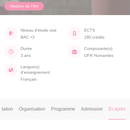
Histoire de l'Art
Niveau d'étude visé
ECTS
BAC +3
180 crédits
Durée
Composante(s)
3 ans
UFR Humanités
Langue(s)
d'enseignement
Français
tation
Organisation
Programme
Admission
Et après