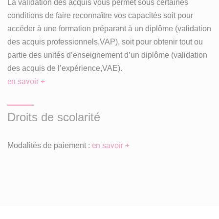
La validation des acquis vous permet sous certaines
conditions de faire reconnaître vos capacités soit pour
pour un lycéen : le contenu de la fiche avenir, la lettre
accéder à une formation préparant à un diplôme (validation
de motivation, les notes des épreuves anticipées du
baccalauréat
, les bulletins de notes de première et de
des acquis professionnels,VAP), soit pour obtenir tout ou
terminale avec une attention particulière portée sur la
partie des unités d’enseignement d’un diplôme (validation
ou les disciplines visées.
des acquis de l’expérience,VAE).
en savoir +
pour un candidat en réorientation ou un néo entrant sur
titre étranger : le contenu de la lettre de motivation, les
notes et résultats du
baccalauréat
, du
DAEU
ou du titre
Droits de scolarité
étranger. Une attention particulière est portée sur la ou
les disciplines visées.
en savoir +
Modalités de paiement :
Admission
Licence 1 :
Je candidate pour une 1ère inscription à l'Université
Bordeaux Montaigne ou une réorientation