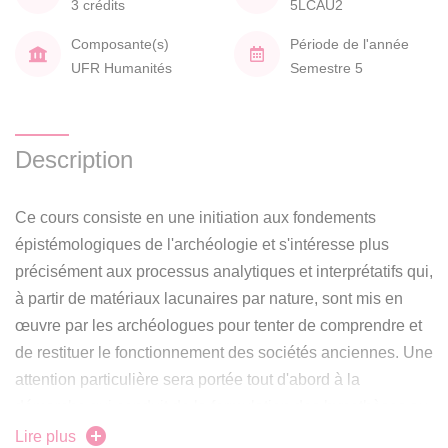
3 crédits
5LCAU2
Composante(s)
Période de l'année
UFR Humanités
Semestre 5
Description
Ce cours consiste en une initiation aux fondements
épistémologiques de l'archéologie et s'intéresse plus
précisément aux processus analytiques et interprétatifs qui,
à partir de matériaux lacunaires par nature, sont mis en
œuvre par les archéologues pour tenter de comprendre et
de restituer le fonctionnement des sociétés anciennes. Une
attention particulière sera portée tout d'abord à la
démarche qui conduit de la formulation des hypothèses au
terrain, puis au rôle des modèles issus d'autres champs
Lire plus