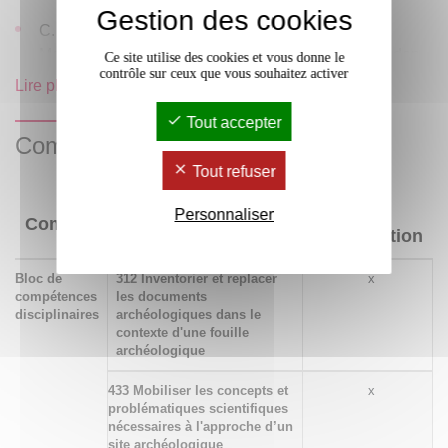
Gestion des cookies
C. RENFREW, P. BAHN, Archaeology : Theories,
Methods and Practices, Thames and Hudson, London,
Ce site utilise des cookies et vous donne le
contrôle sur ceux que vous souhaitez activer
2000
Lire plus
HODDER I., HUTSON S. : Reading the past : current
Tout accepter
Compétences acquises
approaches to interpretation in archaeology,
Cambridge, 2003.
Tout refuser
TESTART A. : Eléments de classification des sociétés,
Niveau
Personnaliser
Compétences
Paris, 2005.
d'acquisition
Bloc de
312 Inventorier et replacer
x
compétences
les documents
disciplinaires
archéologiques dans le
contexte d'une fouille
archéologique
433 Mobiliser les concepts et
x
problématiques scientifiques
nécessaires à l'approche d’un
site archéologique