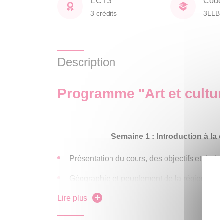
ECTS
Cod
3 crédits
3LLB
Description
Programme "Art et cultu
Semaine 1 : Introduction à la 
Présentation du cours, des objectifs et de 
Géographie et peuplement de la région ar
Lire plus
Semaine 2 : L'Arabie pr