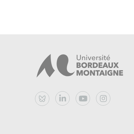
Semaine 6 : La musique et 
Les différents genres de musique arabe
Les danses folkloriques et classiques arab
Les grands chanteurs et danseurs arabes 
Semaine 7 : Les arts du sp
Les performances rituelles et culturelles
La naissance du théâtre arabe moderne
La scène arabe moderne et contemporaine
Bluesky
Semaine 8 : Le ciné
Histoire du cinéma arabe
Grands noms du cinéma arabe