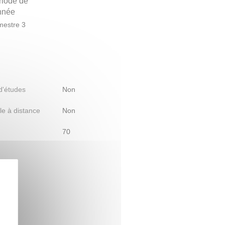
riode de
année
estre 3
 d'études
Non
le à distance
Non
70