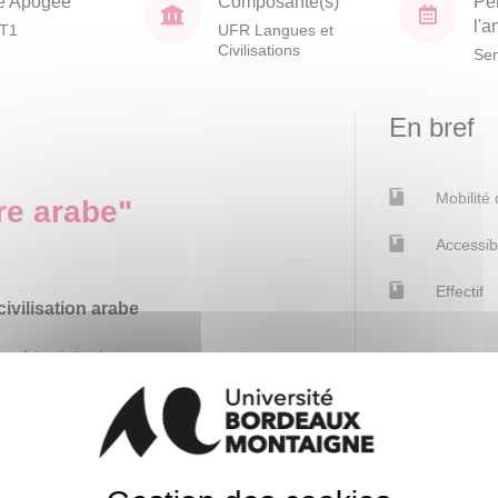
e Apogée
Composante(s)
Pé
l'
T1
UFR Langues et
Civilisations
Sem
En bref
Mobilité
re arabe"
Accessib
Effectif
civilisation arabe
la méthodologie
abe
é-islamique