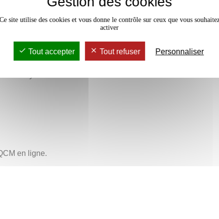
Gestion des cookies
le
Ce site utilise des cookies et vous donne le contrôle sur ceux que vous souhaite
activer
lture arabe au travers des arts.
Tout accepter
Tout refuser
Personnaliser
arabes.
xpansion arabe
es et croyances culturelles
t
am
ulturel
ure arabe
 QCM en ligne.
es thèmes représentés.