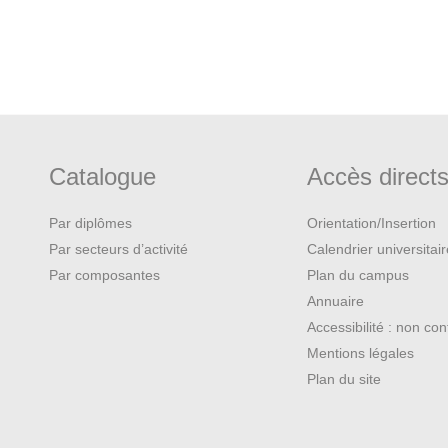
la danse arabes
es
e
du XX
siècle
Catalogue
Accès direct
ectacle arabes
Par diplômes
Orientation/Insertion
Par secteurs d’activité
Calendrier universitai
Par composantes
Plan du campus
Annuaire
Accessibilité : non co
Mentions légales
ma arabe
Plan du site