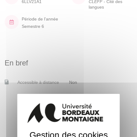
6LLV21A1
CLEFF
- Cité des
langues
Période de l'année
Semestre 6
En bref
Accessible à distance
Non
Gestion des cookies