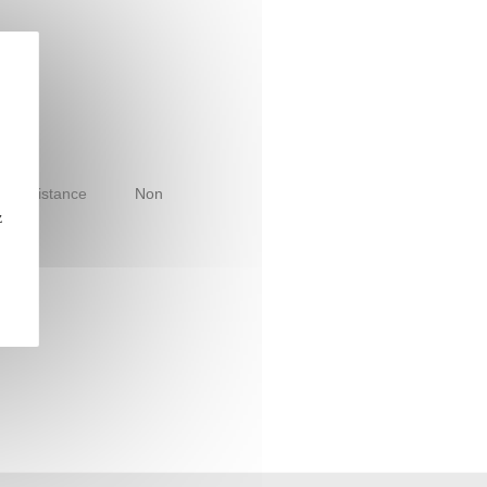
le à distance
Non
z