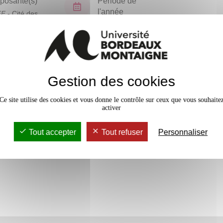
osante(s)
Période de
l'année
FF
- Cité des
ues
Semestre 6
En bref
Gestion des cookies
Accessib
Ce site utilise des cookies et vous donne le contrôle sur ceux que vous souhaite
activer
Tout accepter
Tout refuser
Personnaliser