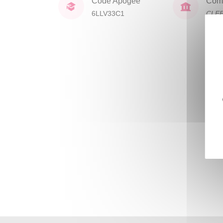
Code Apogée
Comp
6LLV33C1
CLE
lang