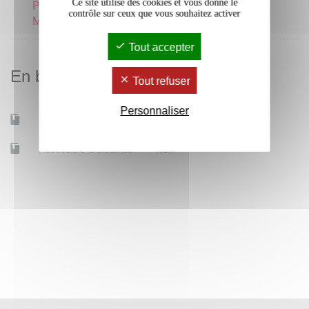
Ce site utilise des cookies et vous donne le
Protohistoire de la
6 crédits
contrôle sur ceux que vous souhaitez activer
Méditerranée
Tout accepter
En bref
Tout refuser
Personnaliser
Mobilité d'études
Oui
Accessible à distance
Non