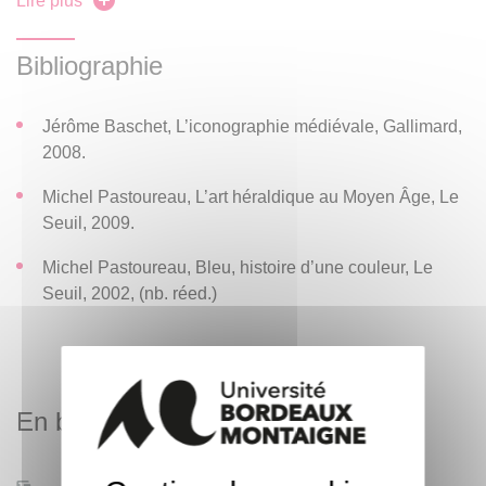
Lire plus
images, les valorisent ou limitent leur usage. Ce sera
également l’occasion de mettre en place une culture
Bibliographie
générale de la période, à travers des repères
chronologiques, politiques, culturels. Christianisation,
Jérôme Baschet, L’iconographie médiévale, Gallimard,
formation des grands ensembles politiques, principales
2008.
évolutions socio-économiques seront abordées en images.
Michel Pastoureau, L’art héraldique au Moyen Âge, Le
Seuil, 2009.
Michel Pastoureau, Bleu, histoire d’une couleur, Le
Seuil, 2002, (nb. réed.)
En bref