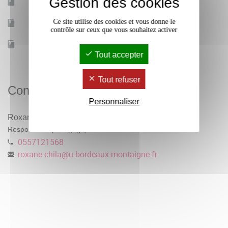
Gestion des cookies
Mobilité d'études
Oui
Ce site utilise des cookies et vous donne le
Accessible à distance
Non
contrôle sur ceux que vous souhaitez activer
Effectif
250
Tout accepter
Tout refuser
Contacts
Personnaliser
Roxane Chilà
Responsable pédagogique
0557121568
roxane.chila
@
u-bordeaux-montaigne.fr