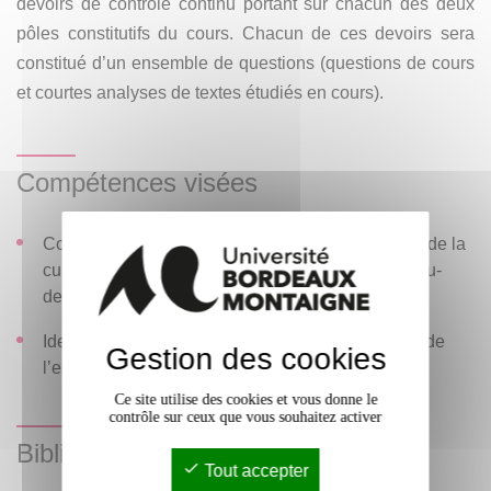
devoirs de contrôle continu portant sur chacun des deux
pôles constitutifs du cours. Chacun de ces devoirs sera
constitué d’un ensemble de questions (questions de cours
et courtes analyses de textes étudiés en cours).
Compétences visées
Connaître la place et l’importance de la langue et de la
culture occitanes au sein du territoire français et au-
delà ;
Identifier la langue et la culture occitanes au sein de
Gestion des cookies
l’espace social.
Ce site utilise des cookies et vous donne le
contrôle sur ceux que vous souhaitez activer
Bibliographie
Tout accepter