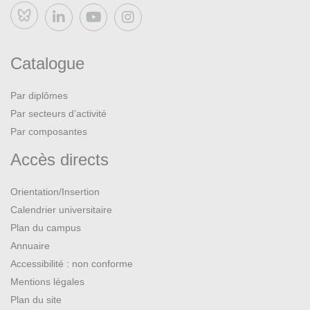
Bluesky
Martin-Chabot Eugène (éd.),
La Chanson de la Croisade
albigeoise
, t. I-III, Paris, Les Belles Lettres, 1957-1961.
Catalogue
Roquebert Michel,
La Religion cathare
, Portet sur
Garonne, Loubatières, 1997.
Par diplômes
Par secteurs d’activité
Roubaud Jacques,
Les Troubadours
, Paris, Seghers,
Par composantes
1971.
Accès directs
Sagnes Jean,
Petite Histoire de l’Occitanie
, Pau, Cairn,
Orientation/Insertion
2017.
Calendrier universitaire
Plan du campus
Et :
Annuaire
https://lodiari.com/
Accessibilité : non conforme
Mentions légales
https://www.octele.com/
Plan du site