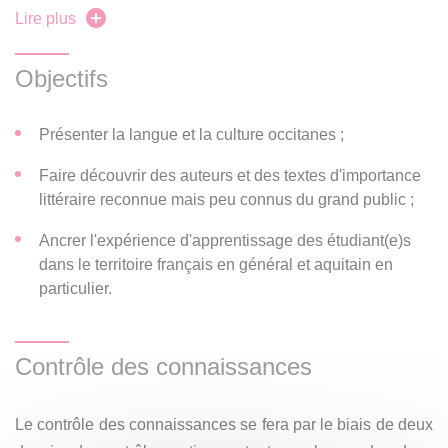
l’époque moderne et contemporaine
, d’autre part. Pour
Lire plus
ce qui concerne l’époque médiévale, le cours portera sur
trois aspects fondamentaux de la civilisation occitane : les
Objectifs
troubadours, Aliénor d’Aquitaine et le catharisme. Pour ce
qui concerne l'époque moderne et contemporaine, le cours
Présenter la langue et la culture occitanes ;
portera sur plusieurs entreprises de revalorisation de la
e
Faire découvrir des auteurs et des textes d'importance
langue et de la culture occitanes à partir du XIX
siècle,
littéraire reconnue mais peu connus du grand public ;
qu'elles soient littéraires, associatives, institutionnelles ou
vidéoludiques. Ainsi, cette partie du cours abordera
Ancrer l'expérience d'apprentissage des étudiant(e)s
notamment l’importance de Frédéric Mistral (prix Nobel de
dans le territoire français en général et aquitain en
littérature en 1904) ou encore de Bernard Manciet.
particulier.
Contrôle des connaissances
Le contrôle des connaissances se fera par le biais de deux