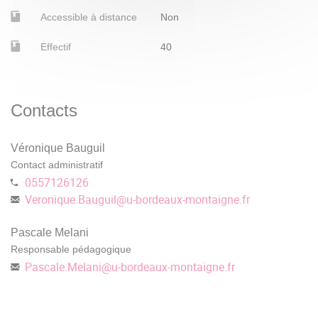
(Questions d’histoire), 1970.
Accessible à distance
Non
Shukan, Ioulia. Génération Maïdan, vivre la crise
ukrainienne. Paris, éd. de l’Aube, 2016.
Effectif
40
Snyder, Timothy et Salvatori, Olivier. La reconstruction
des nations. Pologne, Ukraine, Lituanie, Bélarus, 1569-
Contacts
1999. Paris, Gallimard, 2017.
Snyder, Timothy. Terres de sang. L’Europe entre Hitler
Véronique Bauguil
et Staline. Traduit de l’anglais par Pierre-Emmanuel
Contact administratif
Duzat. Paris, Gallimard, 2012.
0557126126
Veronique.Bauguil
@
u-bordeaux-montaigne.fr
Pascale Melani
Responsable pédagogique
Pascale.Melani
@
u-bordeaux-montaigne.fr