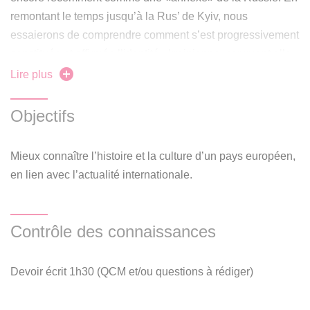
remontant le temps jusqu’à la Rus’ de Kyiv, nous
essaierons de comprendre comment s’est progressivement
constituée et affirmée l’identité ukrainienne, comment elle
s’est incarnée dans la littérature et les arts ainsi que dans
Lire plus
une culture politique fondée sur une communauté de
mémoire. Nous nous intéresserons aussi à la question du
Objectifs
bilinguisme (ou du plurilinguisme) dans la société
ukrainienne, à la notion de «patrimoine culturel ukrainien»
Mieux connaître l’histoire et la culture d’un pays européen,
et reviendrons sur quelques controverses d’interprétation
en lien avec l’actualité internationale.
historique.
Contrôle des connaissances
Devoir écrit 1h30 (QCM et/ou questions à rédiger)