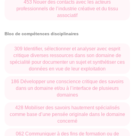
formation en Études culturelles.
453 Nouer des contacts avec les acteurs
professionnels de l’industrie créative et du tissu
associatif
Italien
:
Bloc de compétences disciplinaires
Université de Palerme, pour l’école doctorale et le
doctorat en Études culturelles
309 Identifier, sélectionner et analyser avec esprit
critique diverses ressources dans son domaine de
Université de Naples l’Orientale, centro studi
spécialité pour documenter un sujet et synthétiser ces
postcoloniali e di genere
données en vue de leur exploitation
Université de Sienne, pour les séminaires en histoire
186 Développer une conscience critique des savoirs
coloniale
dans un domaine et/ou à l’interface de plusieurs
domaines
Espagnol
:
428 Mobiliser des savoirs hautement spécialisés
Faculté d’Humanités et de Sciences de l’éducation
comme base d’une pensée originale dans le domaine
Université de la Plata (Argentine) – pour leur offre de
concerné
formation en Études latino-américaines, Séminaire
Littérature et Mémoire. Collaboration avec le master
062 Communiquer à des fins de formation ou de