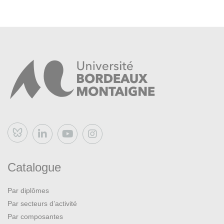
En master 2 :
Sont admis à s'inscrire de droit :
Les étudiants titulaires d’un master 1 Lettres, langues, arts
Se réinscrire
de l'Université Bordeaux Montaigne :
Candidature sur dossier pour les autres cas :
Bluesky
Sont concernés :
Les étudiants de Bordeaux Montaigne avec
Catalogue
changement de mention ou de parcours
Par diplômes
Les étudiants d’une autre université française titulaires
Par secteurs d’activité
de la première année de Master de la même mention
Par composantes