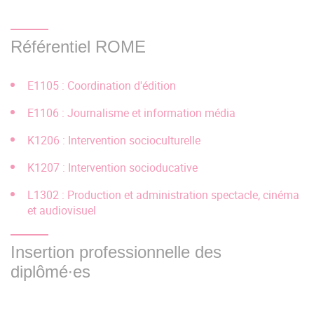
contact administratif de la formation (CF rubrique
Présentation).
Référentiel ROME
BUT et Licences professionnelles :
Les étudiants titulaires d'un BUT ou d'une licence
E1105 : Coordination d'édition
professionnelle peuvent postuler pour une admission
E1106 : Journalisme et information média
en master. Ces diplômes ayant pour objectif une
insertion professionnelle directe, les candidats sont
K1206 : Intervention socioculturelle
informés que les dossiers des titulaires d'une licence
générale sont examinés en priorité.
K1207 : Intervention socioducative
L1302 : Production et administration spectacle, cinéma
Modalités de recrutement : dossier
et audiovisuel
Éléments constitutifs du dossier :
Insertion professionnelle des
Lettre de motivation,
diplômé∙es
Curriculum vitae,