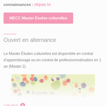
axe « études postcoloniales »
cliquez ici
connaissances :
axe « hyper-contemporain »
MECC Master Études culturelles
axe « arts de la mémoire et récits de l’histoire »
axe « l’œuvre et ses publics ».
Ouvert en alternance
Master 2
Le Master Études culturelles est disponible en contrat
d'apprentissage ou en contrat de professionnalisation en 1
Au semestre 3, l’étudiant suivra des enseignements
an (Master 2).
choisis dans ce même bouquet de séminaires et pourra
ainsi se concentrer sur l’axe de son choix.
Le semestre 4 est dédié à la
rédaction d’un mémoire
dont
le suivi pourra être fait
soit en France, soit à l’étranger
(cf.
conventions Erasmus). Sont envisagés des
stages
dans le
Lire plus