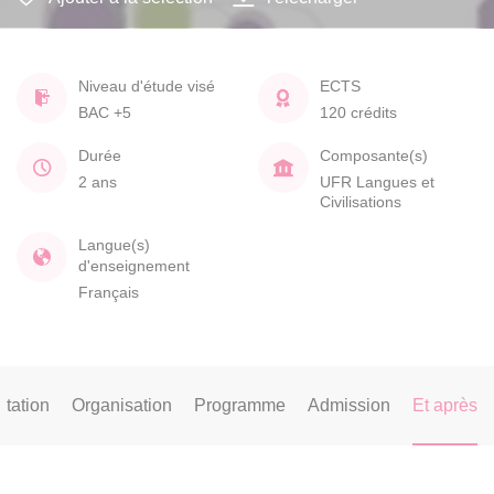
Niveau d'étude visé
ECTS
BAC +5
120 crédits
Durée
Composante(s)
2 ans
UFR Langues et
Civilisations
Langue(s)
d'enseignement
Français
tation
Organisation
Programme
Admission
Et après