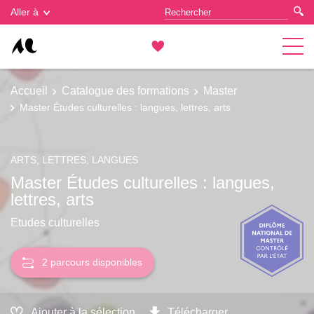
Gestion des cookies
Aller à
Accueil
Catalogue des formations
Master
Master Études culturelles : langues, lettres, arts
ARTS, LETTRES, LANGUES
Master Études culturelles : langues,
lettres, arts
Etudes culturelles
2 parcours disponibles
Ajouter à la sélection
Télécharger