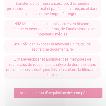
Histoire et mémoire
transfert de connaissances, lors d'échanges
professionnels, par oral et par écrit, en français et dans
Université de Buenos Aires, pour les études sur le
au moins une langue étrangère
genre et études culturelles domaine latino-américain
448 Mobiliser ses connaissances en histoire,
Portugais
:
esthétique et théorie du cinéma, de l’audiovisuel et des
nouveaux médias
Pontificia Universidade Catolica do Rio Grande do Sul
490 Rédiger, exposer et analyser un travail de
(Porto Alegre, Brésil) : projet de recherche commun sur
recherche documentaire
l'hypercontemporain dans la littérature en langue
portugaise
179 Développer et appliquer des méthodes de
recherche, de recueil et d’analyse de données dans
Universidade Nova de Lisboa (Portugal) : projet de
des domaines spécifiques liés à la culture, la littérature,
recherche commun sur l'hypercontemporain- pour la
l’histoire
partie concernant l'Afrique Lusophone
Voir le tableau d'acquisition des compétences