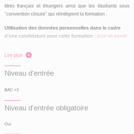
titres français et étrangers ainsi que les étudiants sous
"convention césure" qui réintègrent la formation .
Utilisation des données personnelles dans le cadre
pour en savoir
d’une candidature pour cette formation :
plus
Lire plus
En master 1 :
Niveau d'entrée
Avant de candidater, consulter les attendus pour en
savoir plus sur les profils recherchés par les
formations ainsi que les informations et calendrier du
BAC +3
portail national Mon Master.
Niveau d'entrée obligatoire
Licences conseillées :
Oui
Licence italien BABEL, lettres BABEL, portugais,
portugais-espagnol, espagnol, anglais