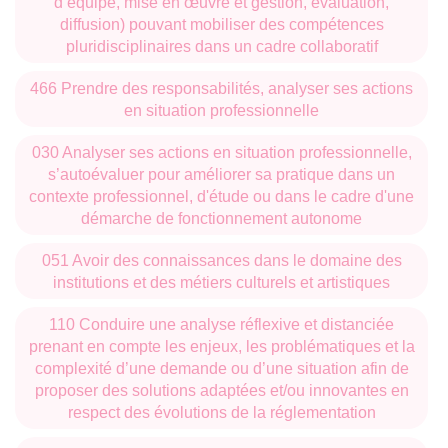
d’équipe, mise en œuvre et gestion, évaluation,
MICA, AMERIBER, GIRLUFI, CLIMAS, GERCI
diffusion) pouvant mobiliser des compétences
Axes de recherche concernés : séminaire Sirenh
pluridisciplinaires dans un cadre collaboratif
(Séminaire interdisciplinaires Narration et Histoire) - EA
466 Prendre des responsabilités, analyser ses actions
3656 AMERIBER
en situation professionnelle
Séminaire Intermédialités sur L'Hypercontemporain - EA
3656 AMERIBER
030 Analyser ses actions en situation professionnelle,
s’autoévaluer pour améliorer sa pratique dans un
Axe 2 de l’équipe GIRLUFI (« Construction discursive du
contexte professionnel, d'étude ou dans le cadre d'une
réel »).
démarche de fonctionnement autonome
Adossement au monde professionnel
051 Avoir des connaissances dans le domaine des
:
institutions et des métiers culturels et artistiques
Partenariats
: Institut Cervantès, festival d’histoire de
Pessac, Cinéma Jean Eustache, Association culturelle
110 Conduire une analyse réflexive et distanciée
Lettres du Monde.
prenant en compte les enjeux, les problématiques et la
complexité d’une demande ou d’une situation afin de
proposer des solutions adaptées et/ou innovantes en
Des accords Erasmus permettent une mobilité
respect des évolutions de la réglementation
étudiante
dans des universités ciblées pour leur offre de