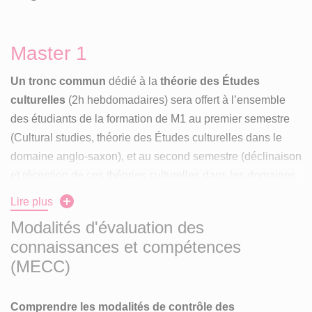
Master 1
Un tronc commun
dédié à la
théorie des Études
culturelles
(2h hebdomadaires) sera offert à l’ensemble
des étudiants de la formation de M1 au premier semestre
(Cultural studies, théorie des Études culturelles dans le
domaine anglo-saxon), et au second semestre (déclinaison
et réception de ces théories culturelles dans les domaines
linguistiques et culturels de l’espagnol, du portugais et de
Lire plus
l’italien).
Modalités d'évaluation des
connaissances et compétences
À ce tronc commun s’ajoutent des
séminaires au choix
(MECC)
entre différents séminaires proposés autour des
4 axes
définis
:
Comprendre les modalités de contrôle des