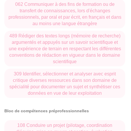
Cultural Studies, leur influence et leur réception dans
062 Communiquer à des fins de formation ou de
d’autres contextes scientifiques - États-Unis, Amérique
transfert de connaissances, lors d'échanges
professionnels, par oral et par écrit, en français et dans
latine et Europe : Espagne, Portugal, Italie- ; la façon dont
au moins une langue étrangère
chaque sphère académique a décliné ses spécificités
propres en les conjuguant aux théories culturelles en plein
489 Rédiger des textes longs (mémoire de recherche)
essor en cette fin du XXe.
argumentés et appuyés sur un savoir scientifique et
une expérience de terrain en respectant les différentes
conventions de rédaction en vigueur dans le domaine
Les séminaires d’application
se déclineront au choix
scientifique
pour l’étudiant parmi un
bouquet de cours
offerts par
les
départements d’anglais, d’espagnol, de portugais,
309 Identifier, sélectionner et analyser avec esprit
critique diverses ressources dans son domaine de
d’italien, de lettres et d’arts
autour d’axes thématiques
spécialité pour documenter un sujet et synthétiser ces
ciblés : études postcoloniales, art et mémoire, l’hyper-
données en vue de leur exploitation
contemporain, l’œuvre et ses publics. Les cours sont en
français, à l’exception des séminaires offerts par le
Bloc de compétences préprofessionnelles
département d’anglais.
108 Conduire un projet (pilotage, coordination
Équipes de recherche associées
: CLARE, TELEM,