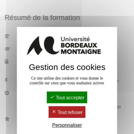
Résumé de la formation
Diplôme
Master
Nature
Mention
Niveau nomenclature
7
Gestion des cookies
européenne
Ce site utilise des cookies et vous donne le
Lieu(x)
Bordeaux et agglomération
contrôle sur ceux que vous souhaitez activer
Régime(s) d'études
Formation continue
Tout accepter
Formation initiale
Formation en apprentissage
Tout refuser
RNCP41502
Référentiel RNCP
Personnaliser