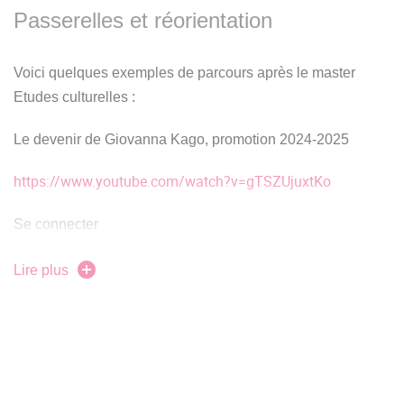
Passerelles et réorientation
Lien
vers la délibération relative à l'admission en
Voici quelques exemples de parcours après le master
1ère année de Master
Etudes culturelles :
Candidature sur dossier :
Le devenir de Giovanna Kago, promotion 2024-2025
Pour les candidats français, européens ou
internationaux résidant en France
https://www.youtube.com/watch?v=gTSZUjuxtKo
Se connecter
Cliquez sur l'image pour accéder
Le devenir de Marjolaine David Briand
Lire plus
à la plateforme de recrutement MonMaster
https://www.youtube.com/watch?v=0JcidYb2-L4
Pour les candidats internationaux hors Union
Européenne
Lien