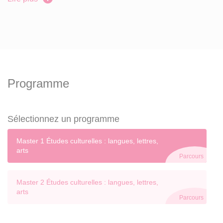
milieu professionnel (associations culturelles, festival de
cinéma, participation à l’événementiel culturel dans le
cadre de l’université et des associations de la région) qui
prendront la forme de projets tutorés.
Programme
Sélectionnez un programme
Master 1 Études culturelles : langues, lettres,
arts
Parcours
Master 2 Études culturelles : langues, lettres,
arts
Parcours
Se renseigner sur le CFA Bordeaux